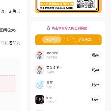
物流、无售后
点击领取今天的签到奖励！
空间极大。
今日签到
连续签到
需专注选品变
ssst168
54
7小时前
菜就多学点
81
8月6日
星痕
26
7月10日
⎚˕⎚
25
6月22日