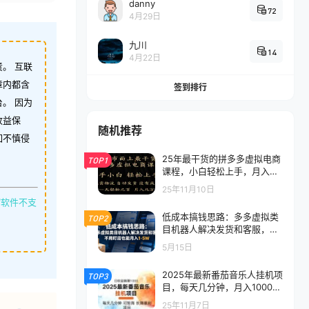
danny
72
4月29日
九川
14
4月22日
。 互联
章内都含
签到排行
。 因为
收益保
随机推荐
如不慎侵
25年最干货的拼多多虚拟电商
TOP1
课程，小白轻松上手，月入过
万只是门槛！虚拟电商，如皓
25年11月10日
月见青天！
缩软件不支
低成本搞钱思路：多多虚拟类
TOP2
目机器人解决发货和客服，不
用盯店也能月入1-5W
5月15日
2025年最新番茄音乐人挂机项
TOP3
目，每天几分钟，月入1000
＋，可矩阵，一台电脑支持多
25年11月7日