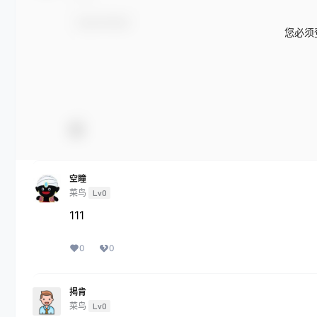
您必须
空瞳
菜鸟
Lv0
111
0
0
揭肯
菜鸟
Lv0