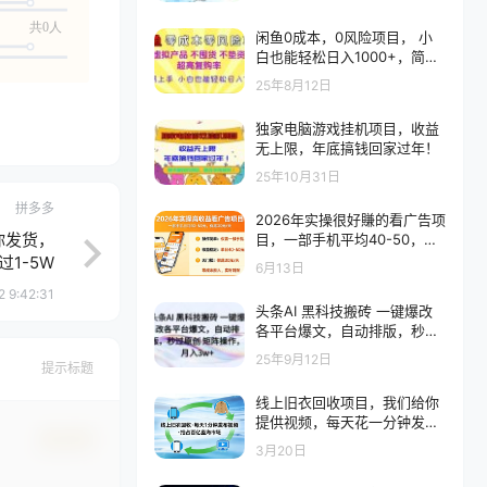
个账号
共0人
闲鱼0成本，0风险项目， 小
白也能轻松日入1000+，简单
易上手
25年8月12日
独家电脑游戏挂机项目，收益
无上限，年底搞钱回家过年！
25年10月31日
拼多多
2026年实操很好賺的看广告项
你发货，
目，一部手机平均40-50，保
底30一天
1-5W
6月13日
2 9:42:31
头条AI 黑科技搬砖 一键爆改
各平台爆文，自动排版，秒过
原创 矩阵操作，月入3w+【揭
25年9月12日
提示标题
秘】
线上旧衣回收项目，我们给你
提供视频，每天花一分钟发布
确认修改
视频，抢占百亿蓝海市场
3月20日