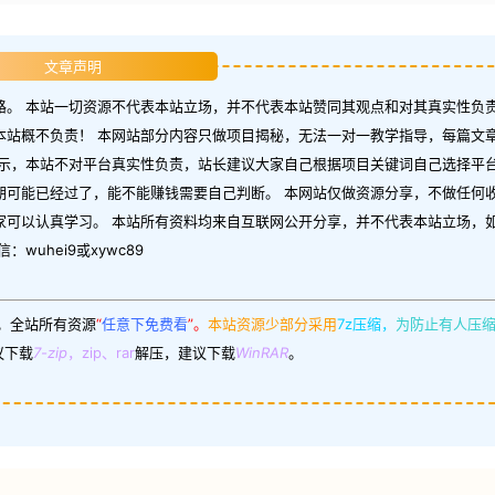
文章声明
。 本站一切资源不代表本站立场，并不代表本站赞同其观点和对其真实性负责
本站概不负责！ 本网站部分内容只做项目揭秘，无法一对一教学指导，每篇文
示，本站不对平台真实性负责，站长建议大家自己根据项目关键词自己选择平台
期可能已经过了，能不能赚钱需要自己判断。 本网站仅做资源分享，不做任何
家可以认真学习。 本站所有资料均来自互联网公开分享，并不代表本站立场，
uhei9或xywc89
。
全站所有资源
“
任意下免费看
”。
本站资源少部分采用
7z压缩，
为防止有人压
议下载
7-zip
，zip、rar
解压，建议下载
WinRAR
。