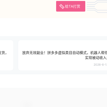
给TA打赏
发货，
放弃无效副业！拼多多虚拟类目自动模式，机器人帮
实现被动收入过
2026-6-1