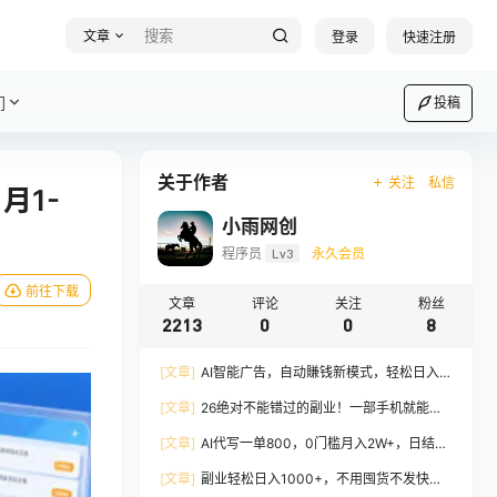
文章
登录
快速注册
们
投稿
关于作者
关注
私信
月1-
小雨网创
程序员
Lv3
永久会员
前往下载
文章
评论
关注
粉丝
2213
0
0
8
[文章]
AI智能广告，自动賺钱新模式，轻松日入
500+，主业副业都可做，适合任何人群
[文章]
26绝对不能错过的副业！一部手机就能操
作，保底日入500+，长期稳定可做！
[文章]
AI代写一单800，0门槛月入2W+，日结不
压款，长期可干
[文章]
副业轻松日入1000+，不用囤货不发快