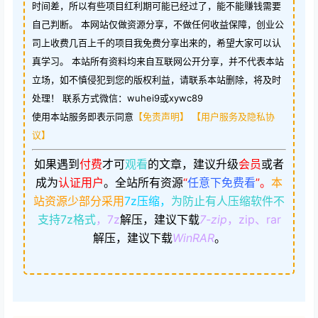
时间差，所以有些项目红利期可能已经过了，能不能赚钱需要
自己判断。 本网站仅做资源分享，不做任何收益保障，创业公
司上收费几百上千的项目我免费分享出来的，希望大家可以认
真学习。 本站所有资料均来自互联网公开分享，并不代表本站
立场，如不慎侵犯到您的版权利益，请联系本站删除，将及时
处理！ 联系方式微信：wuhei9或xywc89
使用本站服务即表示同意
【免责声明】
【用户服务及隐私协
议】
如果遇到
付费
才可
观看
的文章，建议升级
会员
或者
成为
认证用户
。
全站所有资源
“
任意下免费看
”。
本
站资源少部分采用
7z压缩，
为防止有人压缩软件不
支持7z格式
，7z
解压，建议下载
7-zip
，zip、rar
解压，建议下载
WinRAR
。