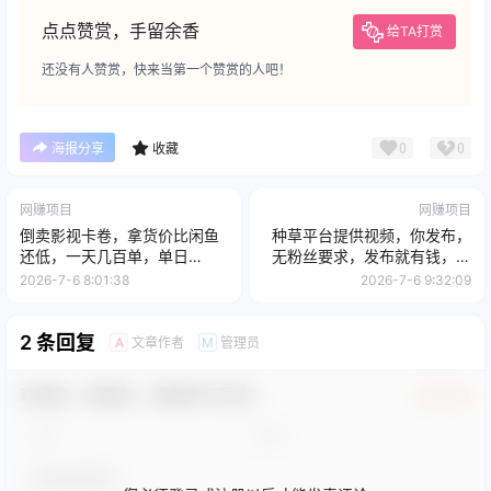
点点赞赏，手留余香
给TA打赏
还没有人赞赏，快来当第一个赞赏的人吧！
0
0
海报分享
收藏
网赚项目
网赚项目
倒卖影视卡卷，拿货价比闲鱼
种草平台提供视频，你发布，
还低，一天几百单，单日
无粉丝要求，发布就有钱，轻
1k+利润，详细玩法教会你
松一天300+
2026-7-6 8:01:38
2026-7-6 9:32:09
2 条回复
文章作者
管理员
A
M
欢迎您，新朋友，感谢参与互动！
确认修改