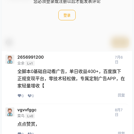
您必须登录或注册以后才能发表评论
登录
提交
2656991200
7月6
日
业余
Lv1
全脚本0基础自动看广告，单日收益400+，百度旗下
正规变现平台，零技术轻松做，专属定制广告APP，在
家轻量增收【
回复
0
0
vgvvfggc
8月7
日
菜鸟
Lv0
点点赞赏，
回复