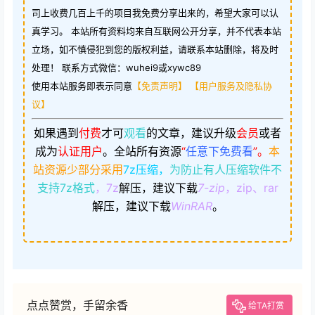
司上收费几百上千的项目我免费分享出来的，希望大家可以认
真学习。 本站所有资料均来自互联网公开分享，并不代表本站
立场，如不慎侵犯到您的版权利益，请联系本站删除，将及时
处理！ 联系方式微信：wuhei9或xywc89
使用本站服务即表示同意
【免责声明】
【用户服务及隐私协
议】
如果遇到
付费
才可
观看
的文章，建议升级
会员
或者
成为
认证用户
。
全站所有资源
“
任意下免费看
”。
本
站资源少部分采用
7z压缩，
为防止有人压缩软件不
支持7z格式
，7z
解压，建议下载
7-zip
，zip、rar
解压，建议下载
WinRAR
。
点点赞赏，手留余香
给TA打赏