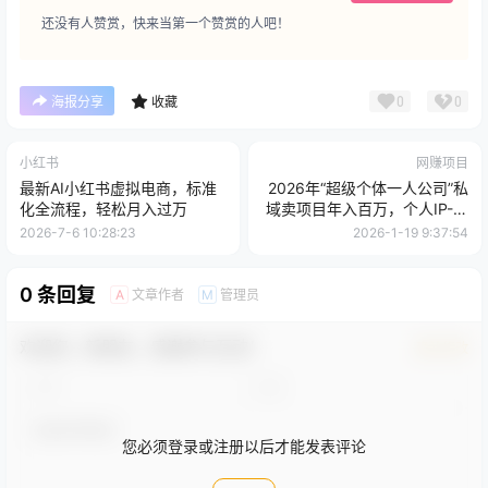
还没有人赞赏，快来当第一个赞赏的人吧！
0
0
海报分享
收藏
小红书
网赚项目
最新AI小红书虚拟电商，标准
2026年“超级个体一人公司”私
化全流程，轻松月入过万
域卖项目年入百万，个人IP-精
准引流-项目包装-转化成交
2026-7-6 10:28:23
2026-1-19 9:37:54
0 条回复
文章作者
管理员
A
M
欢迎您，新朋友，感谢参与互动！
确认修改
您必须登录或注册以后才能发表评论