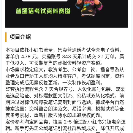
项目介绍
本项目依托小红书流量，售卖普通话考试全套电子资料，
客单价 4.78 元，实操账号 343 天累计成交 2.1 万单，属
于低投入、可长期复售的虚拟资料轻资产赛道。
市场需求稳定庞大，教资考生、公考窗口岗、播音导游从
业者及口音矫正人群均为精准客户，考试题库固定，资料
整理完成后无需反复更新，一次制作长期盈利。
整套执行流程包含 7 天合规养号、人设化账号包装、双渠
道选品验证、对标爆款图文引流、公私域双转化模式。前
期通过对标低粉爆款笔记复刻封面与选题，抓取平台自然
搜索流量；资料整合朗读范文、易错字词、模拟试卷等全
套备考素材，重新排版去除水印规避版权问题。
定价参考淘宝同品类，拉高 2-5 倍适配小红书兴趣电商逻
辑。新手可先走公域笔记引流社群私域成交，降低开店成