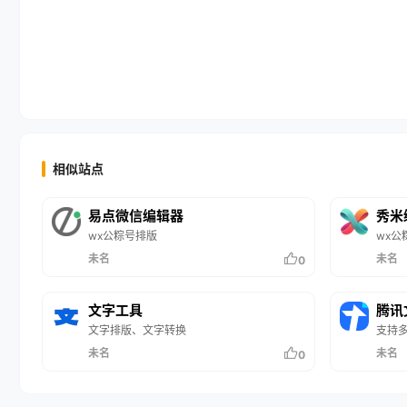
相似站点
易点微信编辑器
秀米
wx公粽号排版
wx公
未名
未名
0
文字工具
腾讯
文字排版、文字转换
支持多
未名
未名
0