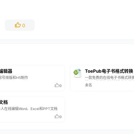
0
编辑器
ToePub电子书格式转换
粽号排版和H5制作
一款免费的在线电子书格式转
将PDF和其他文档转换为多种
未名
0
格式，如EPUB、MOBI/AZW3
LRF。用户可以选择目标格式并
个文档，支持缩略图和ZIP压
换后，用户可以依次下载文件
文档
数据将在一小时后自动删除。
人在线编辑Word、Excel和PPT文档
0