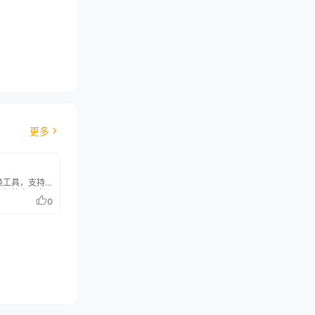
更多
换工具，支持
流行的电子书
0
、FB2、LIT和
上传最多20
缩包的上传。转
，所有上传的