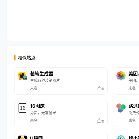
相似站点
装笔生成器
美团
生成各种装笔图片
美团、
未名
未名
0
16图床
路过
免费，无需登录
免费
未名
未名
0
U钙网
标小