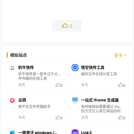
0
相似站点
更多
奶牛快传
悟空快传工具
奶牛快传是一款专注于大文
临时文件在线分享工具
件传输的在线工具
未名
未名
0
0
云鸽
一站式 iframe 生成器
跨平台文件传输助手
有时候网站需要通过 iframe
的方式引入其它网站的内
容，通常手动调整引用的
未名
未名
0
0
iframe 窗口大小比较麻烦。
现在推荐这个 iframe 生成
器工具，可以让您轻松创建
一键激活 windows /
Link3
完美的嵌入式内容。 支持多