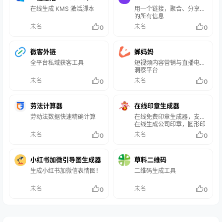
设备预览、企业级安全控
office
在线生成 KMS 激活脚本
用一个链接，聚合、分享你
制、完整样式定制、配置管
的所有信息
理等专业功能，从基础样式
未名
未名
0
0
到高级安全设置，一站式解
决所有嵌入需求。
微客外链
蝉妈妈
全平台私域获客工具
短视频内容营销与直播电商
洞察平台
未名
未名
0
0
劳法计算器
在线印章生成器
劳动法数据快速精确计算
在线免费印章生成器，支持
在线生成公司印章，圆形印
章，椭圆印章，机构印章和
未名
未名
0
0
发票印章。生成的电子印章
支持下载到本地。
小红书加微引导图生成器
草料二维码
生成小红书加微信表情图！
二维码生成工具
未名
未名
0
0