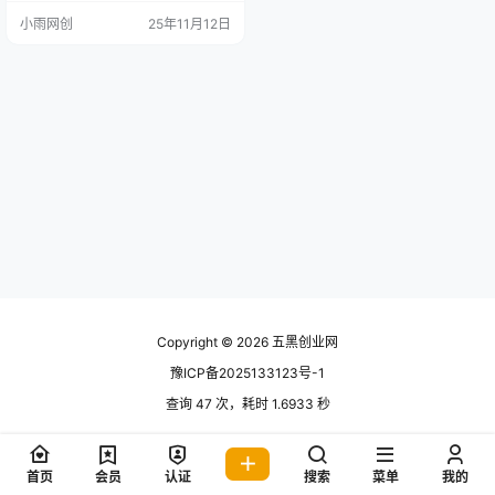
脚本_AI绘画_AIGC人工智
论你是否有编程基础，即使是纯小
小雨网创
25年11月12日
白，通过我们系统的教学体系都可
能！
以快速搭建基于大模型的各类智能
体应用，喜欢的朋友们请持续关注
支持，视频中所有用到的，Z料全都
给大家打包好了 智能体变现有10
种： 1.矩阵发短视频卖工作…
Copyright © 2026
五黑创业网
豫ICP备2025133123号-1
查询 47 次，耗时 1.6933 秒
首页
会员
认证
搜索
菜单
我的