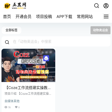
首页
开通会员
项目投稿
APP下载
常用网站
全部标签
动物奥运会
【Coze工作流搭建实操教
程】Coze智能体工作流一键
项目介绍 【Coze工作流搭建实操教
生成“动物奥运会“短视频，
程】Coze智能体工作流一键生成“动
自媒体其他
物奥运会“短视频，全流程保姆级教
全流程保姆级教学—AI视频
学—AI视频制作教程_AI创作_AI短片
78
0
制作教程_AI创作_AI短片_AI
_AI脚本_AI绘画_AIGC人工智能！ 无