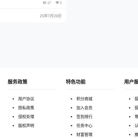
47
0
进行变现因为人人注重健康的原因，养
很容易获得点,评论，关注三连，那么我
就特别简单，几乎当天或者隔天就能见
25年7月29日
目录 项目介绍及准备 项目实操 项目变
服务政策
特色功能
用户
用户协议
积分商城
隐私政策
加入会员
侵权处理
签到排行
版权声明
任务中心
财富管理