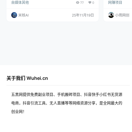
自媒体其他
77
0
网赚项目
次风口，且人类财富将会重新分配，大量新贵将会产
己的一个私城
生。 2.2025年的AI已经从概念到落地，一切时机成
生类型视领是
熟，风口主升浪在未来三年发生，财富将会重新分
们起号的过程
米核AI
25年11月19日
小雨网创
配，AI将会重塑各行各业，成就很多跟上的人。 3.普
到牧益。 课程
通人赶上这个风口的捷径，是掌握智能体能力，背靠
现
团队，成为AI智能体专家，成为超级个体。 最重要的
是赶上这趟…
关于我们 Wuhei.cn
五黑网提供免费副业项目、手机搬砖项目、抖音快手小红书无货源
电商，抖音引流工具、无人直播等等网络资源分享，是全网最大的
创业网！