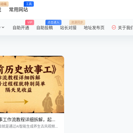
移动端
工具
载
常用网站
VIP
点击进入
资源同步
粉
自助开通
自助投稿
站长对接
地址发布页
关于我
事工作流教程详细拆解，起号
简单，隔天见收益
目就是通过AI智能生成养生古风视频，
大平台，然后将各年龄段人群引流至自