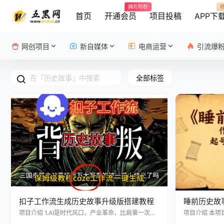
拥有特权
首页
开通会员
项目投稿
APP下
网创项目
新自媒体
电商运营
引流爆
全部标签
扣子工作流生成历史故事升级版搭建教程
睡前历史故
过程就特别
项目介绍 1.AI是时代风口，产业革命，比肩第一次第
项目介绍 本项
二次工业革命，创造价值将会远超过往一百年任何一
批量发布到各