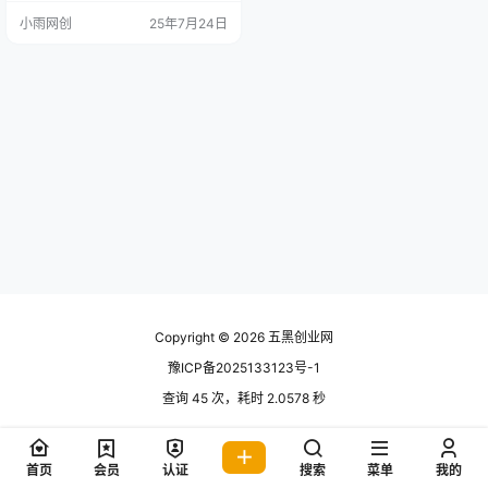
链接成功办理并激活卡片后，您即
小雨网创
25年7月24日
可获得丰厚佣金(单卡收益普遍在80
-150元，具体视市场及卡品而定)。
项目全程正规合法，无需您承担任
何卡费或物流成本，运营商直接发
货给客户。 推广用户，稳定佣金：
您的核心收益来源!引导用户通过您
的专属链接下单…
Copyright © 2026
五黑创业网
豫ICP备2025133123号-1
查询 45 次，耗时 2.0578 秒
首页
会员
认证
搜索
菜单
我的