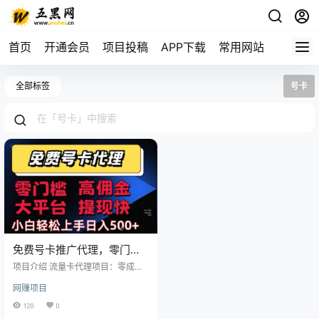
首页
开通会员
项目投稿
APP下载
常用网站
全部标签
号卡
免费号卡推广代理，零门
槛，高佣金，大平台，提现
项目介绍 流量卡代理项目：零成本
快，小白轻松上手，日入5张
创业，轻松获取长期佣金 项目核心
网赚项目
本项目聚焦于推广正规运营商(移
+【揭秘】
动、联通、电信、广电)的手机流量
120
0
卡/电话卡。用户通过您的专属代理