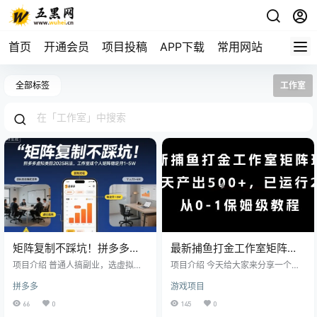
首页
开通会员
项目投稿
APP下载
常用网站
全部标签
工作室
矩阵复制不踩坑！拼多多虚
最新捕鱼打金工作室矩阵玩
拟类目2025玩法，工作室或
法，当天产出5张+，已运行
项目介绍 普通人搞副业，选虚拟赛
项目介绍 今天给大家来分享一个河
者个人矩阵稳定月1-5W
道才是明智之选！对新手零门槛，
2年，从0-1保姆级教程【揭
南工作室正在操作的捕鱼打金项
拼多多
游戏项目
不用拼资源背景，单条线年入几万
目，他们工作室6个人，30台电脑，
秘】
到几十万，妥妥的收入补充神器～
上半年打了20W+包括全套玩法+他
66
0
145
0
核心优势戳中痛点 高利润无投入：
们的黑科技！