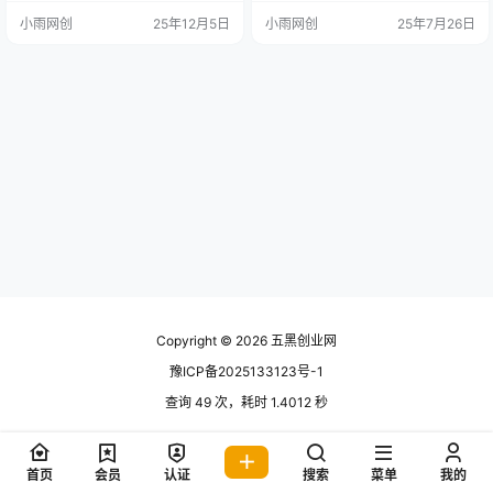
前期0成本启动，利润直超80%，传
小雨网创
25年12月5日
小雨网创
25年7月26日
统行业想都不敢想； 轻运营易上
手：1-2人就能跑通全流程，不用租
店囤货，试错成本几乎为0； 拼多多
专属buff：操作简单出单快，新手也
能快速见收益； 标准化SOP可矩阵
放大，1个店月1W，10个店直接冲
刺10W…
Copyright © 2026
五黑创业网
豫ICP备2025133123号-1
查询 49 次，耗时 1.4012 秒
首页
会员
认证
搜索
菜单
我的