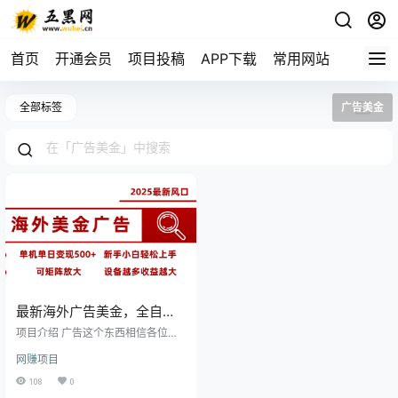
首页
开通会员
项目投稿
APP下载
常用网站
全部标签
广告美金
最新海外广告美金，全自动
挂机，单机单日500+，可矩
项目介绍 广告这个东西相信各位同
阵放大，新手小白轻松上手
学都不陌生，只要有流量得地方就
网赚项目
必定会有广告。但是你每看一次广
告 你就是在给广告推广商打工，但
108
0
是有些平台为了推广自己得app会把