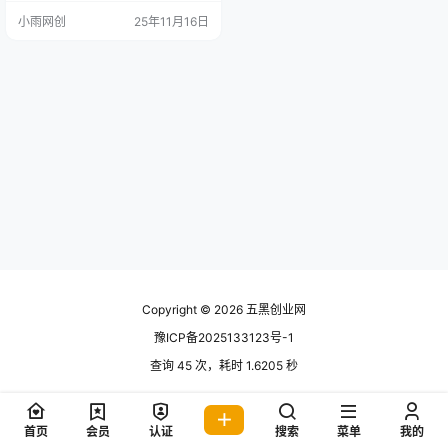
部分广告收入用来反哺到用户像这
小雨网创
25年11月16日
一套国内已经非常的成熟了，你如
果去撸国内的广告，收益不是变
低，就是账户被风控，没有收益，
今天给大家带来一套国外的广告平
台，原理跟国内的差不多，只不过
我们换成了撸美金，而且基本上没
有风控，目前项目正直红利期，正
是咱…
Copyright © 2026
五黑创业网
豫ICP备2025133123号-1
查询 45 次，耗时 1.6205 秒
首页
会员
认证
搜索
菜单
我的