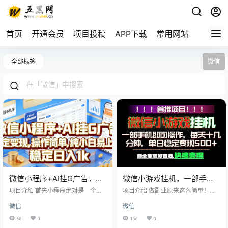
首页
开通会员
项目投稿
APP下载
常用网站
全部标签
微信
微信小程序+AI挂G广告，稳
微信小游戏挂机，一部手机
定变现，操作简单，纯小白
就能做，轻松日入500+，副
项目介绍 首先小程序绝对是一个稳
项目介绍 做副业原来这么简单！一
易上手，稳定日入1k
定长期的项目，前提是你得去做，
业兼职的首选！
部手机也能轻松日入500+，最关键
微信
微信
如果不去做，再保賺的项目也是賺
的是操作十分简单，每天十几分钟
不到钱的 简单来说就是腾讯平台接
就够用了，这个项目咱们是和微信
68
0
156
0
了很多广告商的广告，需要有人帮
官方进行合作的，所以说稳定性完