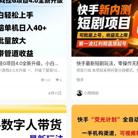
1W起步，佣金10%-20%以…
挂G项目4.0全新升级，小白轻
快手最新短剧玩法，零操作无
脑单机日入40+，可批量放
益无上限，新手也能轻松上车
小游戏4.0大升级 一、升级了提现10分
项目介绍 本项目采用托管分润模式，
升级了管道收益 玩法更简单了 可批
上号即可参与，无需自己运营账号，
道收益
161
0
快手
白可轻松上手，无脑单机日入40+ 整
或内容发布操作。 项目依托快手近期
3版的一样，都是通过搜索快手小游
内容分成方向，通过发布短剧即可获
广告来賺取收益，项目非常简单，只要
益。目前仍处于早期阶段，参与者数
4月11日
小雨网创
哪都能看，收益也非常可观，单机闭眼
此每个账号更容易获取基础流量与播放
纯无脑，纯风口项目，现在的分成比例
流程上，所有账号均由团队统一发布
还增加了管道收益，推广起来更有激情
需提供账号并扫码登录即可，剩余的
及运营均由团队负责。整个流程…