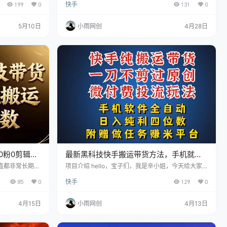
199
0
快手
131
0
，获取广告收
传漫剧，小号刷剧/刷漫剧里面的广告，获取广告收
，一举多得，小
益。 不但可以获得收益，还可以涨粉，一举多得，小
了几千粉
伙伴从做这个项目开始到现在已经涨了几千粉
5月10日
小雨网创
4月28日
0粉0剪辑，
最新黑科技快手搬运带货方法，手机就能
操作，轻松带你日入四位数
直都非常长期稳
项目介绍 hello，宝子们，我是辛小姐，今天给大家
伙伴因为没有掌
分享一个超级简单的带货方式，就是手机全自动黑科
85
0
快手
129
0
各种原因做不起
技搬运带货，我们分为全自动和半自动，如果半自动
相当简单，小白
的话是需要你手动操作发布的，但是如果是全自动的
，收益稳定不封
话，是手机给你去重后直接发布。非常非常简单，完
4月15日
小雨网创
4月13日
S平台带货赚
全可以解放双手，适合懒人，适合小白的项目，详细
，不需要花费多
课程，直接看过来 课程目录 免费注册领现金平台 做
号月佣金额都是
任务赚米平台 学员老反馈 学员最新反馈 带货2准备工