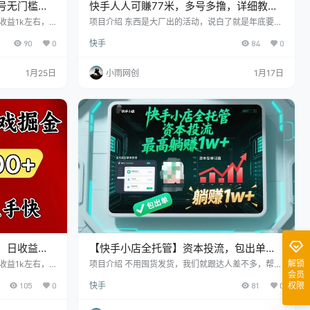
号无门槛不
快手人人可賺77米，多号多撸，详细教程
1k，长期
教你如何玩
收益1k左右，
项目介绍 东西是大厂出的活动，说白了就是年底要做
自己创业，学习
做业绩，这个在大厂上过班的兄弟应该都懂，具体是
90
0
快手
84
0
高要求。 游戏
哪个平台上面不让说，不过大家做的时候接验证码包
频号，快手的平
括提现打款都能看到公司，玩法就是支付1.1米开通会
5年10月份开
员，然后返2.1，一个小程序賺1块钱。一共11个小程
1月25日
小雨网创
1月17日
打款到自己支付
序，一共賺11块钱。一周可以做一次，到活动结束还
打通一个点，就
可以做7周，就是77米。多个快手号就可以多撸。
，如果你自己真
，日收益
【快手小店全托管】资本投流，包出单，
己创业
最高躺賺1w+
解锁
收益1k左右，
项目介绍 不用囤货发货，我们就跟达人差不多，帮商
会员
自己创业，学习
家推广商品。在短视频里挂上商品链接，我们纯投
105
0
快手
81
0
权限
高要求。 游戏
流，平台也喜欢， 只要有订单成交，发货那都是商家
频号，快手的平
自己负责，我们啥都不用管，坐等拿佣金就行。 🔶无
作简单，只动动
需耗费精力去四处拉人做推广，只要把制作好的视频