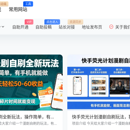
移动端
工具
载
常用网站
VIP
点击进入
资源同步
粉
自助开通
自助投稿
站长对接
地址发布页
关于我
刷全新玩法，操作简单，有手
快手荧光计划漫剧自刷玩法，
天轻松50-60收益，碎片时
每天几十上百很轻松，一部手
天给大家介绍一个漫剧自刷的玩法，有小
项目介绍 今天给大家介绍一个漫剧自
机，一天50-60收益。 玩法：大号上
伙伴实操3个手机，一天50-60收益