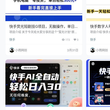
快手荧光短剧挂G项目，无脑操作，单日一
快手数字人
天轻松300+，看完直接上手
300+，
项目介绍 关于今天给大家分享的这个”萤光计划”原理
项目介绍 快
很简单他是快手平台全新推出的计划专门为创作者提
的流量也能排
快手
173
0
快手
供“短剧/漫剧进行靠流量看广告变现，目前的短剧是
直播带货，不
完全的CPM模式，用户想看下一集，只需要看广告解
播间搭建好一
锁即可，只要用户看我们上传的短剧，通过看广告我
以，完全不封
小雨网创
3月31日
小雨网创
们就有广告收益分成，不需要用户付费，大大的提高
单非常快。
了转化，而我们的玩法就是靠脚本选好短剧自动去剪
辑自动去发布到快手平台，特别好做无需切换登录，
视频处理和发布全部自动化…