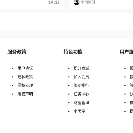
1月2日
小雨网创
会让你缴纳保证金，大家完全可以等到
鼠标选择对错即可，容易上手。 从25
，因为你交了之后，马上就可以提现
始，视频号所有收益全部云账户直接
影响资金周转 第三：黑科技一刀不剪纯
宝.快手收益自己提现到自己账户。 
们软件是一键进…
能拿结果，个人觉…
服务政策
特色功能
用户
用户协议
积分商城
隐私政策
加入会员
侵权处理
签到排行
版权声明
任务中心
财富管理
小黑屋