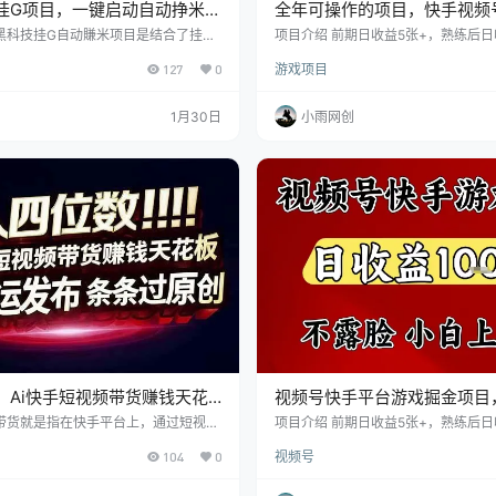
挂G项目，一键启动自动挣米，
全年可操作的项目，快手视频
度，碎片时间轻松日入30-1张
露脸小游戏直播变现，一天收益
黑科技挂G自动賺米项目是结合了挂G
项目介绍 前期日收益5张+，熟练后日
賺米的新平台。它不仅提供稳定的收入
需要一台电脑，一部手机 在家就可以
稳定
127
0
游戏项目
富的奖屈机制，非常适合学生党宝妈群
两天上手，电脑最基本的即可，没有太
目中，我们只需注册并启动黑科技助
类（AI类，无人类，真人类）只要视
全天候收益，每天稳步产出，收入可达
台存在，项目就会一直能做下去， 从2
1月30日
小雨网创
开通后即可享受快速提现的便利，轻松获
始，视频号所有收益全部云账户直接
任何额外操作，除了自动收益，还可以
宝.快手收益自己提现到自己账户。 
来增加收入。每日签到完成相关任务
能拿结果，个人觉得賺钱没有那么难
固定收益，每天可额…
的有点悟性，找人…
！Ai快手短视频带货赚钱天花
视频号快手平台游戏掘金项目
定，一键搬运发布，条条过原
1k+，一台电脑在家就可以自
手带货就是指在快手平台上，通过短视频
项目介绍 前期日收益5张+，熟练后日
且挂载链接，引导客户下单购买电商产
需要一台电脑，一部手机 在家就可以
104
0
视频号
佣金，赚取收益的一个模式 项目优势
两天上手，电脑最基本的即可，没有太
，0粉丝就可以做，并且新号老号都可
类（AI类，无人类，真人类）只要视
前期不需要缴纳保证金，等到你需要去提
台存在，项目就会一直能做下去， 操