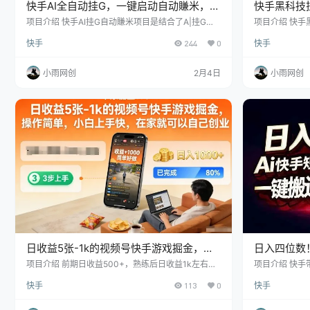
快手AI全自动挂G，一键启动自动賺米，无
快手黑科技
任何难度，轻松日入30—1张
零操作无难
项目介绍 快手AI挂G自动賺米项目是结合了A|挂G技
项目介绍 快手
术与看广告賺钱的新型平台。它不仅提供稳定的收入
技术与看广告
快手
244
0
快手
来源，还有丰富的奖励机制，非常适合学生党宝妈群
来源，还有丰
体。在这个项目中，我们只需注册并启动A助手，就
体，在这个项
能实现全天候收益，每天稳步产出，收入可达24米。
手，就能实现
小雨网创
2月4日
小雨网创
开通后即可享受快速提现的便利，轻松获取收益，无
30-100。
需任何额外操作。除了自动收益，还可以通过观看广
取收益，无需
告来增加收入。每日签到完成相关任务后，便可获得
通过观看广告
固定收益，每天可賺取15…
后，便可获得
日收益5张-1k的视频号快手游戏掘金，操
日入四位数
作简单，小白上手快，在家就可以自己创
板，长期稳
项目介绍 前期日收益500+，熟练后日收益1k左右，
项目介绍 快
需要一台电脑，一部手机 在家就可以自己创业，学习
展示商品，并
业
创
快手
113
0
快手
两天上手，电脑最基本的即可，没有太高要求。 游戏
品，从而赚取
类（AI类，无人类，真人类）只要视频号，快手的平
第一：门槛低
台存在，项目就会一直能做下去， 操作简单，只动动
以做 第二：