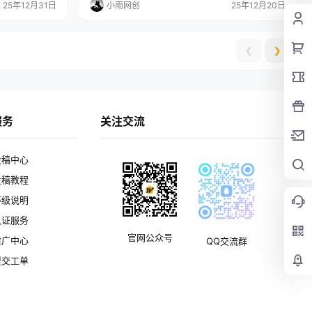
25年12月31日
小雨网创
25年12月20日
年10月份开
发布到平台上，就能享受平台给予的永久曝光流量扶
打款到自己支付
持。 随着发布视频数量不断攀升，我们之间通投拉
打通一个点，就
满，你的收益也会水涨船高，轻松实现收入增长。 🔶
在快手，可不像抖音开通商品…
❮
❯
服务
关注交流
投稿中心
投稿教程
等级说明
认证服务
官网公众号
推广中心
QQ交流群
提交工单