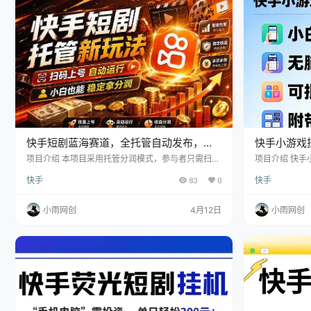
1W起步，佣金10%-20%以…
快手短剧蓝海赛道，全托管自动发布，多
快手小游戏
号操作轻松放大收益
松上手，无
项目介绍 本项目采用托管分润模式，参与者只需扫码
项目介绍 快手
上号即可参与，无需自行运营账号，也无需剪辑或发
钟内到账 二、
大，附带管
快手
83
0
快手
布内容。项目基于快手近期开放内测的短剧内容分成
量，可放大，小
方向，通过发布短剧内容获取平台广告分成收益。当
体的玩法和前
前项目仍处于早期阶段，参与者数量相对较少，账号
戏，看里面的
小雨网创
4月12日
小雨网创
更容易获得基础流量和播放数据。实际操作中，账号
手机有网，去
由团队统一负责内容发布，整体操作简单省心：准备
可做到40+，
SM账号 → 填表绑定机构开白→扫码登录 → 系统自动
达到了80%，
运行发布短剧内容 → …