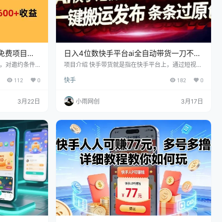
免费项目单
日入4位数快手平台ai全自动带货一刀不剪
黑科技搬运一键发布原创
”，对邀约条件
项目介绍 快手带货就是指在快手平台上，通过短视频
不过现在官方的
展示商品，并且挂载链接，引导客户下单购买电商产
112
0
快手
182
0
只能通过机构做
品，从而賺取佣金，賺取收益的一个模式 项目优势
而且我们是第一
第一:门槛低，0粉丝就可以做，并且新号老号都可以
以带大家吃第一
做 第二:前期不需要缴纳保证金，等到你需要去提现
3月22日
小雨网创
3月17日
0-600这个
的时候，才会让你缴纳保证金，大家完全可以等到那
5个号，一个月
个时候再交，因为你交了之后，马上就可以提现了，
50个号起步，
这样也不影响资金周转 第三:黑科技一刀不剪纯搬运
玩法，咱们软件是一键进…