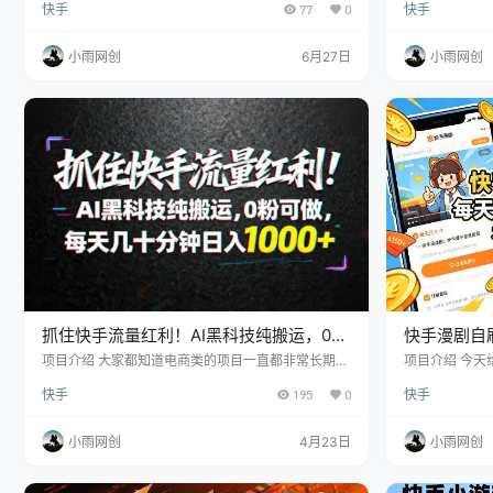
快手
77
0
快手
门短剧发到账号上，有播放就有收益，这边是托管模
传漫剧，小号
式，不用自己剪视频，也不用天天运营，扫码上号
益。 不但可
后，后面的发布和维护都有团队统一操作，一部手机
伙伴从做这个
小雨网创
6月27日
小雨网创
就能做，适合想搞副业、又不想太麻烦的人。现在还
算早期，流量和收益都比后面好做一些。 课程目录
项目介绍 项目准备 项目实操 变现合作【红帽子联
盟】
抓住快手流量红利！AI黑科技纯搬运，0粉
快手漫剧自
可做，每天几十分钟日入1000+
题，有手机
项目介绍 大家都知道电商类的项目一直都非常长期稳
项目介绍 今
定的，这点是毋庸置疑的，但很多小伙伴因为没有掌
伙伴实操3个手
快手
195
0
快手
握对的方法，露脸拍摄，口才不好等各种原因做不起
传漫剧，小号
来。不过今天给大家分享的玩法操作相当简单，小白
益。 不但可
也能轻松上手，最快当天就可以出单，收益稳定不封
伙伴从做这个
小雨网创
4月23日
小雨网创
号！就是通过我们的技术和方法，在KS平台带货赚
取，当天就能学会，学会后解放双手，不需要花费多
余精力管理，即可躺赚收益，内测账号月佣金额都是