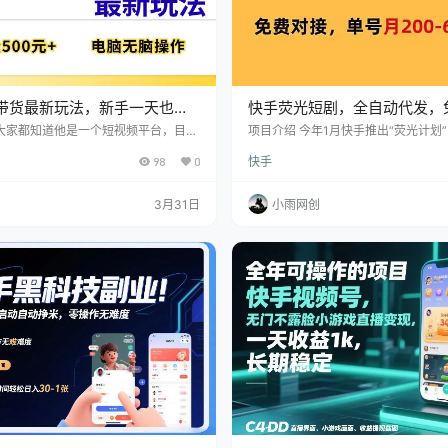
带货最新玩法，新手一天也能
快手荧光短剧，全自动代发，
无脑操作，看完直接上手
号月200-600收益
手大家都知道他是一个短视频平台，目前
项目介绍 今年1月快手推出“荧光计划
个一二名的，我们主要是靠数字人进行
进行了调整，方便更多的人参与进来 
98
0
快手
需要真人出境，你只需要选好品，把直
机构申请入口已经不再开放，所有人
天24小时用数字人在那里直播带货就可
账号加白参与计划 短剧的流量常大，
号特别的省心省力完全靠自然流量，出
波内测以及对外开放的机构，所以可
3月31日
小雨网创
波肉 目前单账号一个月的平均收益在20
区间，就算视频不爆，一台手机挂满
也有小几千的收益 如果是电脑，能挂
一个月收益万元起…