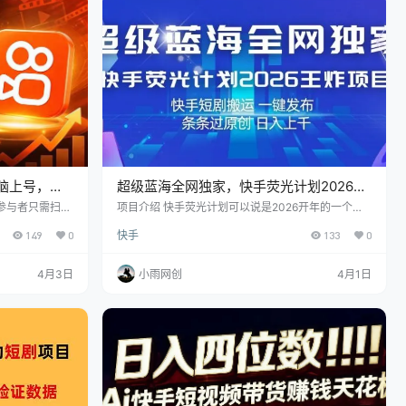
作_ev.mp4…
脑上号，收
超级蓝海全网独家，快手荧光计划2026王
炸项目，日入1k+，快手短剧搬运，一键发
参与者只需扫码
项目介绍 快手荧光计划可以说是2026开年的一个王
也无需进行剪辑
炸项目，也是一个超级蓝海，这个项目简单来说就是
布，条条过原创
149
0
快手
133
0
开放内测的短剧
利用咱们团队内部提供的黑科技软件，把市面上的一
得平台广告收
些爆款短剧，或者是别人发布的爆款短剧视频一键搬
量相对有限，因
运发布到自己的账号上面，真正意义上实现了一刀不
4月3日
小雨网创
4月1日
数据。 在操作
剪，条条视频都可以过原创。短剧自带流量，短剧内
内容，参与者只
容不论什么年龄段，什么性别，都有着广大的受众群
内容发布、维护
体，不用担心流量的问题，一键搬运，一刀不剪，不
剪辑，不投流，不直播，新号、…