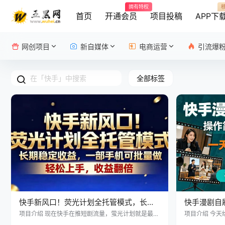
拥有特权
首页
开通会员
项目投稿
APP下
网创项目
新自媒体
电商运营
引流爆
全部标签
快手新风口！荧光计划全托管模式，长期
快手漫剧自
稳定收益，一部手机可批量做
机就能做，一
项目介绍 现在快手在推短剧流量，萤光计划就是最近
项目介绍 今
很多人在做的一个新方向， 简单点说，就是把平台热
伙伴实操3个手
间就能变现