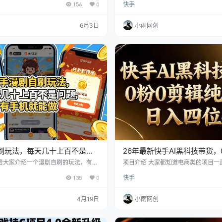
156
0
快手
刷剧/刷漫剧里面的广告，获取广告收
传漫剧，小号刷剧/刷漫剧里面的广告
以获得收益，还可以涨粉，一举多得，小
益。 不但可以获得收益，还可以涨粉
项目开始到现在已经涨了几千粉
伙伴从做这个项目开始到现在已经涨
6月3日
小雨网创
刷玩法，每天几十上百不是问
26年最新快手AI黑科技带货，
就能做，可以矩阵放大收益
纯搬运，日入四位数
天给大家介绍一个漫剧自刷的玩法，有小
项目介绍 大家都知道电商类的项目一
机，一天50-60收益。 玩法：大号上
定的，这点是毋庸置疑的，但很多小
135
0
快手
刷剧/刷漫剧里面的广告，获取广告收
握对的方法，露脸拍摄，口才不好等
以获得收益，还可以涨粉，一举多得，小
来。不过今天给大家分享的玩法操作
项目开始到现在已经涨了几千粉
也能轻松上手，最快当天就可以出单
4月19日
小雨网创
号！就是通过我们的技术和方法，在K
取，当天就能学会，学会后解放双手
余精力管理，即可躺赚收益，内测账