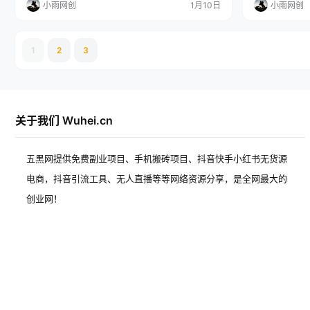
小雨网创
1月10日
小雨网创
鼠标选择对错即可，容易上手。 从25年10月份开
现的时候，才
始，视频号所有收益全部云账户直接打款到自己支付
那个时候再交
宝.快手收益自己提现到自己账户。 打通一个点，就
了，这样也不
能拿结果，个人…
搬运玩法，咱
1
2
3
关于我们 Wuhei.cn
五黑网提供免费副业项目、手机搬砖项目、抖音快手小红书无货源
电商，抖音引流工具、无人直播等等网络资源分享，是全网最大的
创业网！