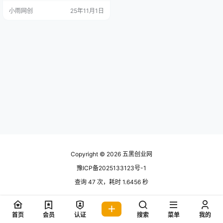
（AI类，无人类，真人类）只要视频
小雨网创
25年11月1日
号，快手的平台存在，项目就会一
直能做下去，从25年10月份开始，
所有收益全部云账户直接打款到自
己支付宝。打通一个点，就能拿结
果，个人觉得賺钱没有那么难，如
果你自己真的有点悟性，找人带一
下，一通百通。 互联网…
Copyright © 2026
五黑创业网
豫ICP备2025133123号-1
查询 47 次，耗时 1.6456 秒
首页
会员
认证
搜索
菜单
我的