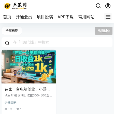
首页
开通会员
项目投稿
APP下载
常用网站
全部标签
电脑创业
在家一台电脑创业，小游戏
赛道，项目稳定，上手快门
项目介绍 前期日收益300-500左
槛低，日收益1k+
右，熟练后日收益1k左右，需要一
游戏项目
台电脑，一部手机，在家就可以自
己创业，学习两天上手，电脑最基
126
0
本的即可，没有太高要求。 游戏类