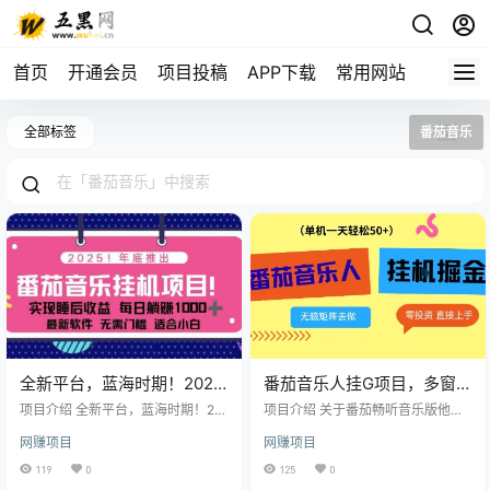
首页
开通会员
项目投稿
APP下载
常用网站
全部标签
番茄音乐
全新平台，蓝海时期！2025
番茄音乐人挂G项目，多窗口
年年底番茄音乐挂机项目，
去跑一天完稳定50+，零投
项目介绍 全新平台，蓝海时期！20
项目介绍 关于番茄畅听音乐版他是
每天几分钟，月入1000＋，
25年年底番茄音乐挂机项目，每天
资，简单无脑
抖音集团旗下的一个音频平台，有
网赚项目
网赚项目
几分钟，月入1000＋，可矩阵，一
海量音乐免费畅听，助力好音乐被
可矩阵
台电脑支持多个账号，
更多人听见，只要我们入驻平台了
119
0
125
0
以后，认证成为番茄音乐人发布第