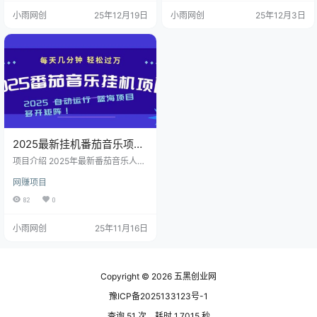
一首原创歌曲并保持在架，就可得8
小雨网创
25年12月19日
小雨网创
25年12月3日
8元人民币激励金，歌曲完全可以通
过AI工具进行写出原创，一个账号最
高可以得到1588，提现的话直接到
我们银行卡里都是秒到账的。
2025最新挂机番茄音乐项
目，每天几分钟，日入1000
项目介绍 2025年最新番茄音乐人挂
＋
机项目，每天几分钟，月入1000
网赚项目
＋，可矩阵，一台电脑支持多个账
号
82
0
小雨网创
25年11月16日
Copyright © 2026
五黑创业网
豫ICP备2025133123号-1
查询 51 次，耗时 1.7015 秒