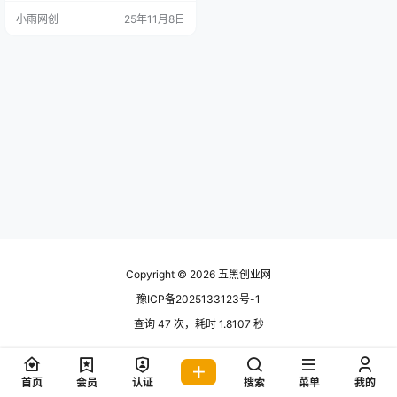
量、准确且及时的解答，不仅帮助
小雨网创
25年11月8日
用户解决疑惑，答主还能从中获取
丰厚的佣金收益，实现知识的价值
变现。 项目优势 流量优势：依托百
度强大的搜索引擎流量，问一问平
台拥有海量用户访问，这意味着答
主的回答能够被大量用户浏览，极
大增加了获取收益的机会。 多元领
域：涵…
Copyright © 2026
五黑创业网
豫ICP备2025133123号-1
查询 47 次，耗时 1.8107 秒
首页
会员
认证
搜索
菜单
我的