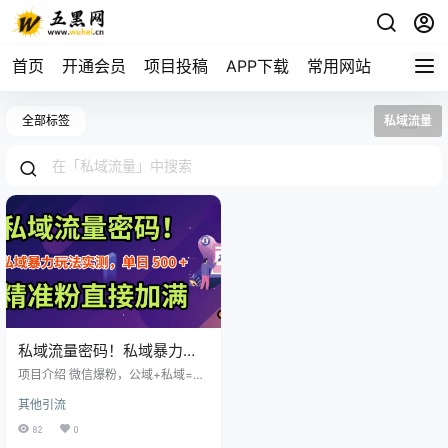
首页
开通会员
项目投稿
APP下载
常用网站
全部标签
私域流量
私域流量密码！私域暴力玩
法实测，单日 500 + 精准粉
项目介绍 微信爆粉，公域+私域=王
直接加满
炸公域引流私域爆日引1000+精准
其他引流
粉 这个方法只要你做就有效，快速
沉淀起自己的私域流量池 工作室实
82
0
操 一个月进线5万+私域精准粉 看了