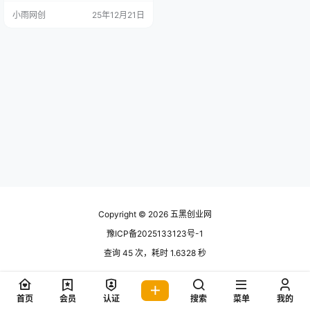
你就会 废话不多说 来吧哥们 做点
小雨网创
25年12月21日
简单暴力的 课程中将从底层认知开
始带大家从零到一 打通私域流量，
颠覆你的认知，建立你自己的一套
流量思维体系 单点跑通，无限放大
没有任何限制 每日999+ 课程目录
引流介绍 引流准备 如何找群 …
Copyright © 2026
五黑创业网
豫ICP备2025133123号-1
查询 45 次，耗时 1.6328 秒
首页
会员
认证
搜索
菜单
我的