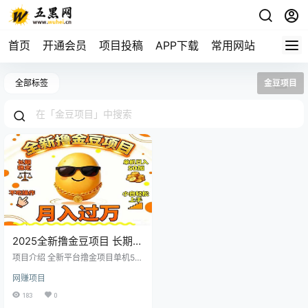
首页
开通会员
项目投稿
APP下载
常用网站
全部标签
金豆项目
2025全新撸金豆项目 长期稳
定单机日入50+不吃操作小
项目介绍 全新平台撸金项目单机50
白轻松上手月入过万
设备越多收益也就越多 这个项目通
网赚项目
过我们自营的程序在菜鸟APP上去
运行， 自动运行 脚本操作 跑任务
183
0
捡金币， 攒够锤子后配合数字AI去