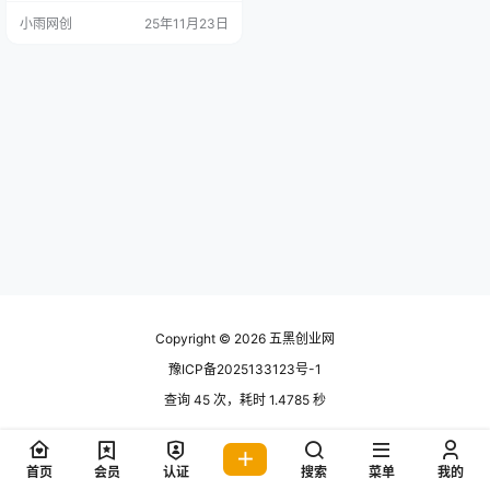
砸冰块这个过程是有规律的不需要
小雨网创
25年11月23日
我们自己去计算跟着AI走就可以通关
后用平台给的优惠券 去购买等额的
黄金（小金豆）
Copyright © 2026
五黑创业网
豫ICP备2025133123号-1
查询 45 次，耗时 1.4785 秒
首页
会员
认证
搜索
菜单
我的