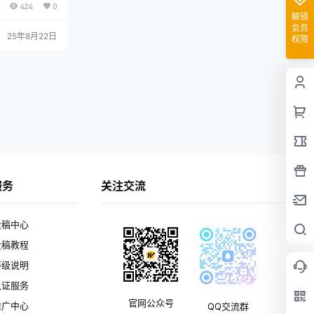
424
0
团截图项目不同
解锁
.5元一单，视频
会员
中价格比较可观
25年8月22日
权限
励，只需要注册
简单，提现稳
服务
关注交流
投稿中心
投稿教程
等级说明
认证服务
官网公众号
推广中心
QQ交流群