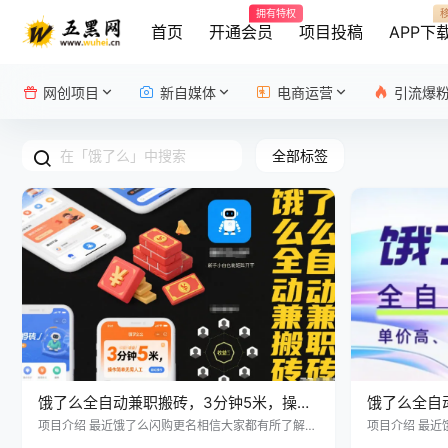
拥有特权
首页
开通会员
项目投稿
APP下
网创项目
新自媒体
电商运营
引流爆
全部标签
饿了么全自动兼职搬砖，3分钟5米，操作
饿了么全自
简单无需人工，新手小白也能矩阵开干
可矩阵可批
项目介绍 最近饿了么闪购更名相信大家都有所了解，
项目介绍 最
作为阿里巴巴即时零售的重要业务，更名后，很多业
作为阿里巴巴