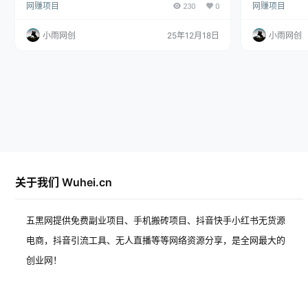
网赚项目
230
0
网赚项目
务也发生了融合，向外给出的兼zhi任务也越来越多，
务也发生了融合
新的机会和风口不断的展现在大家的面前，比如前段
新的机会和风
时间的闪购项目，还有现在的饿了么兼zhi项目，不仅
时间的闪购项目
小雨网创
25年12月18日
小雨网创
单价高达四五块，还有继续往上升涨的趋势，任务内
单价高达四五
容简单操作时间短3分钟即可完成一单，而且是平台
容简单操作时
直接任务直接打款，可以一直长期稳定的做下去，做
直接任务直接
过这一类项目的都知道，…
过这一类项目
关于我们 Wuhei.cn
五黑网提供免费副业项目、手机搬砖项目、抖音快手小红书无货源
电商，抖音引流工具、无人直播等等网络资源分享，是全网最大的
创业网！