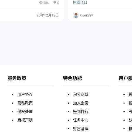
236
0
网赚项目
，向外给出的兼zhi任务也越来越多，
审核，审核通过就可以提现。但与美
口不断的展现在大家的面前，比如前段
的是，这边单价略高一些，截图任务1
，还有现在的饿了么兼zhi项目，不仅
类任务3元一单，算是目前同类项目
25年12月12日
user297
块，还有继续往上升涨的趋势，任务内
的了。平台对新用户还有3元新手奖
间短3分钟即可完成一单，而且是平台
实名认证，就可以开始任务，操作很
打款，可以一直长期稳定的做下去，做
定。
的都知道，…
服务政策
特色功能
用户
用户协议
积分商城
隐私政策
加入会员
侵权处理
签到排行
版权声明
任务中心
财富管理