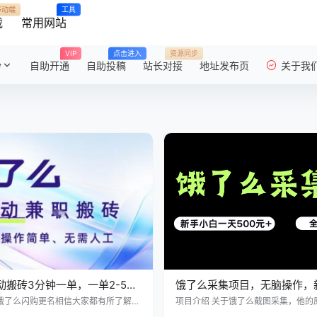
移动端
工具
载
常用网站
VIP
点击进入
资源同步
粉
自助开通
自助投稿
站长对接
地址发布页
关于我
动搬砖3分钟一单，一单2-5米
饿了么采集项目，无脑操作，
量无需人工
天轻松500+，看完直接上手
近饿了么闪购更名相信大家都有所了解，
项目介绍 关于饿了么截图采集，他的
即时零售的重要业务，更名后，很多业
要求浏览指定商家，按照平台要求截