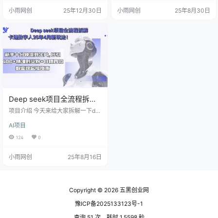
说过，看到过有些人拿到了结果，
说过，看到过有些人拿到了结果，
小雨网创
25年12月30日
小雨网创
25年8月30日
目前今日头条的收益是相当可观
目前今日头条的收益是相当可观
的，并且持续稳定不断有新方法更
的，并且持续稳定不断有新方法更
新属于长久且不过时的项目现在 AI
新属于长久且不过时的项目现在 AI
系统的强大让我们即使普通人也可
系统的强大让我们即使普通人也可
以轻松矩阵批量创作文章。面对当
以轻松矩阵批量创作文章。面对当
前就业环境的影响，许多人面临着
前就业环境的影响，许多人面临着
收入不稳定，就业…
收入不稳定，就业…
Deep seek项目全流程拆解
+卡通数字人25年4月新玩
项目介绍 今天来给大家拆解一下de
法！新手十分钟混剪出…
ep seek+项目拆解+数字人的玩法，
AI项目
这种表达形式在抖音是新的表达形
式，在原有的项目拆解的形式加入
124
0
了deep seek的元素，通过分享拆解
账号从而引流创业粉 引流过来的质
小雨网创
25年8月16日
量是非常高的，因为全部都是内容
粉，这个方法也是我付费了9800才
学来的方法，并且自己内测了两个
月才得到的结果 课程非常详细，里
面还包含着如何制作ai卡通数字人的
Copyright © 2026
五黑创业网
免费方法，让你打造一个专门属于
豫ICP备2025133123号-1
你的…
查询 51 次，耗时 1.5598 秒