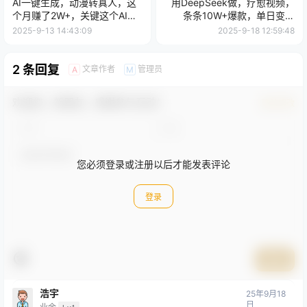
AI一键生成，动漫转真人，这
用DeepSeek做，疗愈视频，
个月赚了2W+，关键这个AI还
条条10W+爆款，单日变现
完全免费
1000+
2025-9-13 14:43:09
2025-9-18 12:59:48
2 条回复
文章作者
管理员
A
M
欢迎您，新朋友，感谢参与互动！
确认修改
您必须登录或注册以后才能发表评论
登录
提交
浩宇
25年9月18
日