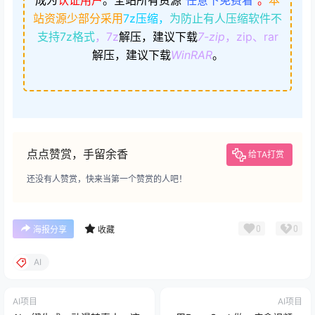
站资源少部分采用
7z压缩，
为防止有人压缩软件不
支持7z格式
，7z
解压，建议下载
7-zip
，zip、rar
解压，建议下载
WinRAR
。
点点赞赏，手留余香
给TA打赏
还没有人赞赏，快来当第一个赞赏的人吧！
0
0
海报分享
收藏
AI
AI项目
AI项目