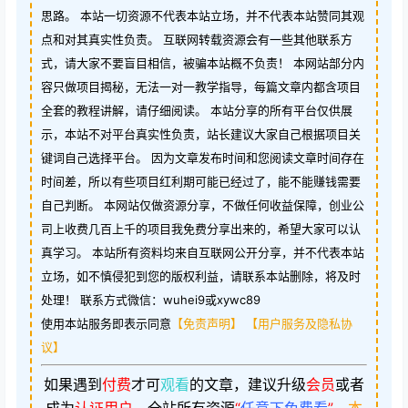
思路。 本站一切资源不代表本站立场，并不代表本站赞同其观
点和对其真实性负责。 互联网转载资源会有一些其他联系方
式，请大家不要盲目相信，被骗本站概不负责！ 本网站部分内
容只做项目揭秘，无法一对一教学指导，每篇文章内都含项目
全套的教程讲解，请仔细阅读。 本站分享的所有平台仅供展
示，本站不对平台真实性负责，站长建议大家自己根据项目关
键词自己选择平台。 因为文章发布时间和您阅读文章时间存在
时间差，所以有些项目红利期可能已经过了，能不能赚钱需要
自己判断。 本网站仅做资源分享，不做任何收益保障，创业公
司上收费几百上千的项目我免费分享出来的，希望大家可以认
真学习。 本站所有资料均来自互联网公开分享，并不代表本站
立场，如不慎侵犯到您的版权利益，请联系本站删除，将及时
处理！ 联系方式微信：wuhei9或xywc89
使用本站服务即表示同意
【免责声明】
【用户服务及隐私协
议】
如果遇到
付费
才可
观看
的文章，建议升级
会员
或者
成为
认证用户
。
全站所有资源
“
任意下免费看
”。
本