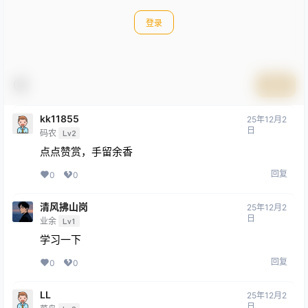
登录
提交
kk11855
25年12月2
日
码农
Lv2
点点赞赏，手留余香
回复
0
0
清风拂山岗
25年12月2
日
业余
Lv1
学习一下
回复
0
0
LL
25年12月2
日