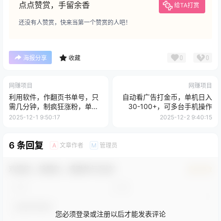
点点赞赏，手留余香
给TA打赏
还没有人赞赏，快来当第一个赞赏的人吧！
0
0
海报分享
收藏
网赚项目
网赚项目
利用软件，作翻页书单号，只
自动看广告打金币，单机日入
需几分钟，制疯狂涨粉，单日
30-100+，可多台手机操作
轻松变现500+
2025-12-1 9:50:17
2025-12-2 9:40:15
6 条回复
文章作者
管理员
A
M
欢迎您，新朋友，感谢参与互动！
确认修改
您必须登录或注册以后才能发表评论