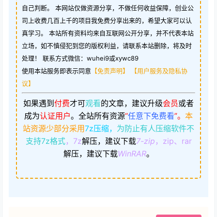
自己判断。 本网站仅做资源分享，不做任何收益保障，创业公
司上收费几百上千的项目我免费分享出来的，希望大家可以认
真学习。 本站所有资料均来自互联网公开分享，并不代表本站
立场，如不慎侵犯到您的版权利益，请联系本站删除，将及时
处理！ 联系方式微信：wuhei9或xywc89
使用本站服务即表示同意
【免责声明】
【用户服务及隐私协
议】
如果遇到
付费
才可
观看
的文章，建议升级
会员
或者
成为
认证用户
。
全站所有资源
“
任意下免费看
”。
本
站资源少部分采用
7z压缩，
为防止有人压缩软件不
支持7z格式
，7z
解压，建议下载
7-zip
，zip、rar
解压，建议下载
WinRAR
。