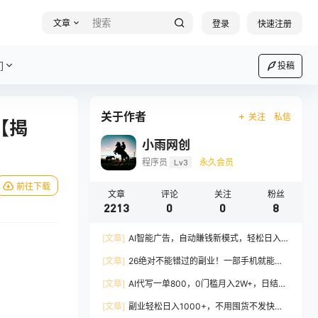
文章
登录
快速注册
们
投稿
关于作者
关注
私信
【揭
小雨网创
程序员
Lv3
永久会员
前往下载
文章
评论
关注
粉丝
2213
0
0
8
[文章]
AI智能广告，自动賺钱新模式，轻松日入
500+，主业副业都可做，适合任何人群
[文章]
26绝对不能错过的副业！一部手机就能操
作，保底日入500+，长期稳定可做！
[文章]
AI代写一单800，0门槛月入2W+，日结不
压款，长期可干
[文章]
副业轻松日入1000+，不用囤货不发快