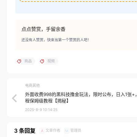
点点赞赏，手留余香
还没有人赞赏，快来当第一个赞赏的人吧！
商品
视频
电商其他
外面收费998的黑科技撸金玩法，限时公布，日入1张+
程保姆级教程【揭秘】
2025-8-9 10:14:25
3 条回复
文章作者
管理员
A
M