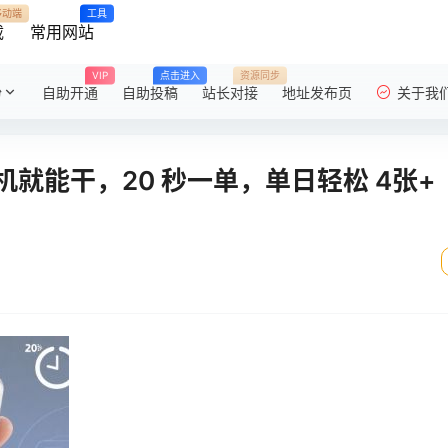
移动端
工具
载
常用网站
VIP
点击进入
资源同步
粉
自助开通
自助投稿
站长对接
地址发布页
关于我
就能干，20 秒一单，单日轻松 4张+