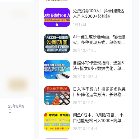
免费招募100人！抖音团购达
确认修改
人月入3000+轻松赚
1月15日
AI一键生成沙雕动画，轻松爆
火，多种变现方式，单条视
频，千万播放，日入2000+
25年12月14日
自媒体写作变现指南：选题5
法+拆文6步+数据优化，单篇
收益2243元秘籍
25年10月27日
提交
日入1K不费力！拼多多虚拟类
目矩阵化运营方法，长效稳定
变现路径
25年10月17日
25年8月9
日
闲鱼0成本，0风险项目， 小
白也能轻松日入1000+简单易
上手
25年10月14日