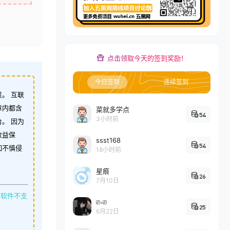
点击领取今天的签到奖励！
今日签到
连续签到
。 互联
章内都含
菜就多学点
54
3小时前
。 因为
收益保
ssst168
54
如不慎侵
18小时前
星痕
26
7月10日
缩软件不支
⎚˕⎚
25
6月22日