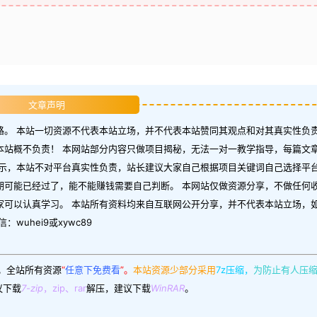
文章声明
。 本站一切资源不代表本站立场，并不代表本站赞同其观点和对其真实性负责
本站概不负责！ 本网站部分内容只做项目揭秘，无法一对一教学指导，每篇文
示，本站不对平台真实性负责，站长建议大家自己根据项目关键词自己选择平台
期可能已经过了，能不能赚钱需要自己判断。 本网站仅做资源分享，不做任何
家可以认真学习。 本站所有资料均来自互联网公开分享，并不代表本站立场，
uhei9或xywc89
。
全站所有资源
“
任意下免费看
”。
本站资源少部分采用
7z压缩，
为防止有人压
议下载
7-zip
，zip、rar
解压，建议下载
WinRAR
。