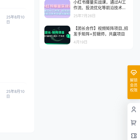
小红书爆量实战课，通过AI工
作流、投流优化等前沿技术突
破流量瓶颈
25年7月26日
25年8月10
日
【团长合作】视频矩阵项目_招
发手矩阵+剪辑师，共赢项目
4月19日
解锁
会员
权限
25年8月10
日