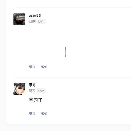
user53
业余
Lv1
0
0
康哥
码农
Lv2
学习了
0
0