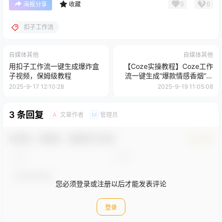
0
0
海报分享
收藏
扣子工作流
自媒体其他
自媒体其他
用扣子工作流一键生成爆炸盒
【Coze实操教程】Coze工作
子视频，保姆级教程
流一键生成“爆款情感香烟“短
视频!工作流全流程保姆级教学
2025-9-17 12:10:28
2025-9-19 11:05:08
!2分钟一键生成无人工干预，
零基础小白保姆级教程!
3 条回复
文章作者
管理员
A
M
欢迎您，新朋友，感谢参与互动！
确认修改
您必须登录或注册以后才能发表评论
登录