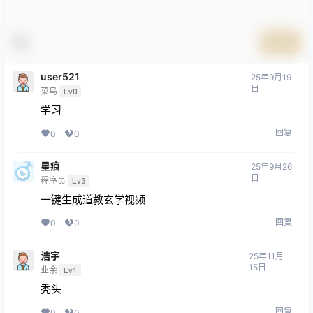
提交
user521
25年9月19
日
菜鸟
Lv0
学习
回复
0
0
星痕
25年9月26
日
程序员
Lv3
一键生成道教玄学视频
回复
0
0
浩宇
25年11月
15日
业余
Lv1
秃头
回复
0
0