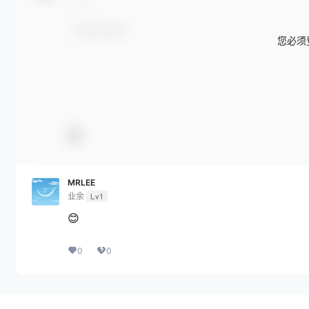
您必须
MRLEE
业余
Lv1
😊
0
0