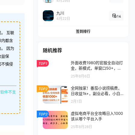
4月29日
九川
14
4月22日
签到排行
。 互联
章内都含
。 因为
随机推荐
收益保
外面收费1980的官服全自动打
TOP1
如不慎侵
金，新模式，单窗口50+，支
持批量矩阵，工具+渠道【揭
25年8月6日
秘】
全网独家！番茄小说捞稿费，
TOP2
缩软件不支
日收益1k+，副业必看，小白
易上手，超级简单
2月1日
虚拟电商平台全攻略日入1000
TOP3
该从哪个平台入手
25年8月28日