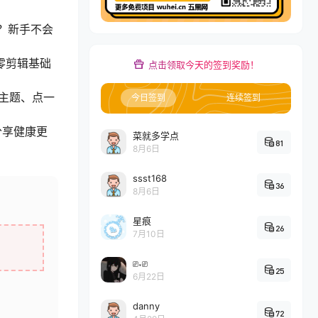
？新手不会
零剪辑基础
点击领取今天的签到奖励！
选主题、点一
今日签到
连续签到
分享健康更
菜就多学点
81
8月6日
ssst168
36
8月6日
星痕
26
7月10日
⎚˕⎚
25
6月22日
danny
72