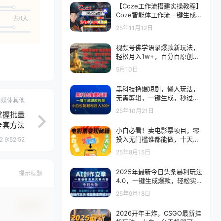
【Coze工作流搭建实操教程】
Coze智能体工作流一键生成
共0人
“动物奥运会“短视频，全流程
25年11月12日
保姆级教学—AI视频制作教程_
AI创作_AI短片_AI脚本_AI绘画
视频号佛学语录爆款新玩法，
_AIGC人工智能！
轻松月入1w+，百分百原创视
频每天1小时轻松月入1w+
5月10日
黑科技撸爆短剧，懒人玩法，
无需剪辑，一键生成，秒过原
自媒体其他
创，小白也能轻松日入1k
25年10月21日
掌握批量
全套方法
小白必看！卖电影票项目，零
投入无门槛谁都能做，十天到
 9:52:52
手 7k，照做就行【揭秘】
25年8月15日
2025年最新今日头条暴利玩法
提示标题
4.0，一键生成爆款，轻松实
现矩阵日入3000+
25年9月18日
确认修改
2026开年王炸，CSGO最新挂