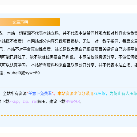
文章声明
。 本站一切资源不代表本站立场，并不代表本站赞同其观点和对其真实性负责
本站概不负责！ 本网站部分内容只做项目揭秘，无法一对一教学指导，每篇文
示，本站不对平台真实性负责，站长建议大家自己根据项目关键词自己选择平台
期可能已经过了，能不能赚钱需要自己判断。 本网站仅做资源分享，不做任何
家可以认真学习。 本站所有资料均来自互联网公开分享，并不代表本站立场，
uhei9或xywc89
。
全站所有资源
“
任意下免费看
”。
本站资源少部分采用
7z压缩，
为防止有人压
议下载
7-zip
，zip、rar
解压，建议下载
WinRAR
。