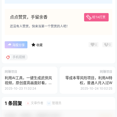
点点赞赏，手留余香
给TA打赏
还没有人赞赏，快来当第一个赞赏的人吧！
0
0
海报分享
收藏
手机视频
网赚项目
网赚项目
利用AI工具，一键生成武侠风
零成本零风险项目，利用Ai特
视频，原创度高画面好看，当
权，普通人月入过W
日收益600+
2025-10-23 11:32:24
2025-10-24 10:02:25
1 条回复
文章作者
管理员
A
M
欢迎您，新朋友，感谢参与互动！
确认修改