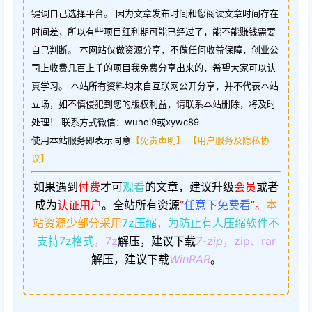
键词自己选择平台。 因为文章发布时间和您阅读文章时间存在
时间差，所以有些项目红利期可能已经过了，能不能赚钱需要
自己判断。 本网站仅做资源分享，不做任何收益保障，创业公
司上收费几百上千的项目我免费分享出来的，希望大家可以认
真学习。 本站所有资料均来自互联网公开分享，并不代表本站
立场，如不慎侵犯到您的版权利益，请联系本站删除，将及时
处理！ 联系方式微信：wuhei9或xywc89
使用本站服务即表示同意
【免责声明】
【用户服务及隐私协
议】
如果遇到
付费
才可
观看
的文章，建议升级
会员
或者
成为
认证用户
。
全站所有资源
“
任意下免费看
”。
本
站资源少部分采用
7z压缩，
为防止有人压缩软件不
支持7z格式
，7z
解压，建议下载
7-zip
，zip、rar
解压，建议下载
WinRAR
。