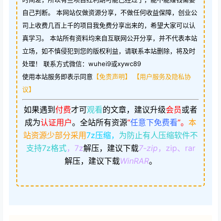
自己判断。 本网站仅做资源分享，不做任何收益保障，创业公
司上收费几百上千的项目我免费分享出来的，希望大家可以认
真学习。 本站所有资料均来自互联网公开分享，并不代表本站
立场，如不慎侵犯到您的版权利益，请联系本站删除，将及时
处理！ 联系方式微信：wuhei9或xywc89
使用本站服务即表示同意
【免责声明】
【用户服务及隐私协
议】
如果遇到
付费
才可
观看
的文章，建议升级
会员
或者
成为
认证用户
。
全站所有资源
“
任意下免费看
”。
本
站资源少部分采用
7z压缩，
为防止有人压缩软件不
支持7z格式
，7z
解压，建议下载
7-zip
，zip、rar
解压，建议下载
WinRAR
。