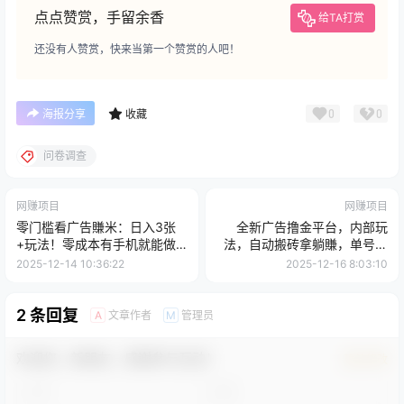
点点赞赏，手留余香
给TA打赏
还没有人赞赏，快来当第一个赞赏的人吧！
0
0
海报分享
收藏
问卷调查
网赚项目
网赚项目
零门槛看广告賺米：日入3张
全新广告撸金平台，内部玩
+玩法！零成本有手机就能做
法，自动搬砖拿躺賺，单号一
【附独家工具】
天保底2张+，全天两倍收益
2025-12-14 10:36:22
2025-12-16 8:03:10
2 条回复
文章作者
管理员
A
M
欢迎您，新朋友，感谢参与互动！
确认修改