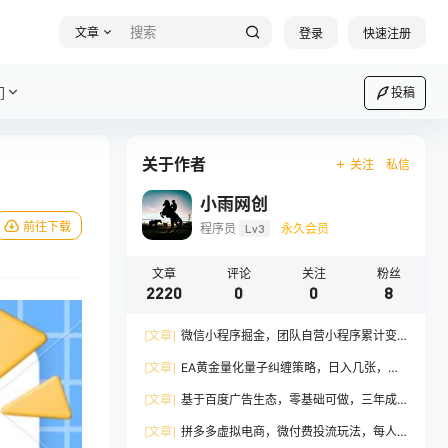
文章
登录
快速注册
们
投稿
关于作者
关注
私信
小雨网创
前往下载
程序员
Lv3
永久会员
文章
评论
关注
粉丝
2220
0
0
8
[文章]
微信小程序掘金，团队自营小程序累计变
现38W+，稳定运营三年，一部手机即可操作
[文章]
EA黄金量化量子纠缠策略，日入几张，全
自动賺美金，全程不用手动操作！
[文章]
基于百度广告生态，零基础可做，三年成
熟广告挂G变现项目，独立IP挂G，安全不封号
[文章]
拼多多虚拟电商，微付费投流玩法，每人