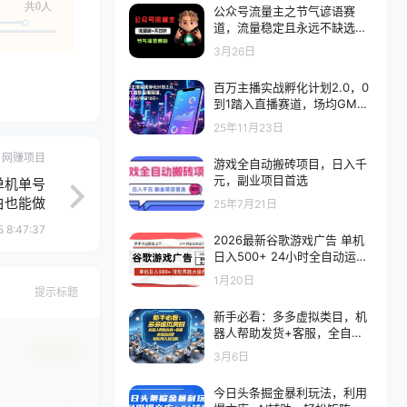
共0人
公众号流量主之节气谚语赛
道，流量稳定且永远不缺选
题，适合新手学习！
3月26日
百万主播实战孵化计划2.0，0
到1踏入直播赛道，场均GMV
突破10万+
25年11月23日
网赚项目
游戏全自动搬砖项目，日入千
元，副业项目首选
单机单号
白也能做
25年7月21日
 8:47:37
2026最新谷歌游戏广告 单机
日入500+ 24小时全自动运
行，新手小白轻松玩转
1月20日
提示标题
新手必看：多多虚拟类目，机
器人帮助发货+客服，全自动
运营，轻松月入五位数
确认修改
3月6日
今日头条掘金暴利玩法，利用