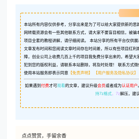
本站所有内容仅供参考，分享出来是为了可以给大家提供新的思路
网转载资源会有一些其他联系方式，请大家不要盲目相信，被骗
项目全套的教程讲解，请仔细阅读。 本站分享的所有平台仅供展
文章发布时间和您阅读文章时间存在时间差，所以有些项目红利
障，创业公司上收费几百上千的项目我免费分享出来的，希望大
犯到您的版权利益，请联系本站删除，将及时处理！ 联系方式微信：w
使用本站服务即表示同意
【免责声明】
【用户服务及隐私协议】
如果遇到
付费
才可
观看
的文章，建议升级
会员
或者成为
认证用户
持7z格式
，7z
解压，建
点点赞赏，手留余香