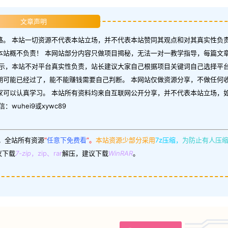
文章声明
。 本站一切资源不代表本站立场，并不代表本站赞同其观点和对其真实性负责
本站概不负责！ 本网站部分内容只做项目揭秘，无法一对一教学指导，每篇文
示，本站不对平台真实性负责，站长建议大家自己根据项目关键词自己选择平台
期可能已经过了，能不能赚钱需要自己判断。 本网站仅做资源分享，不做任何
家可以认真学习。 本站所有资料均来自互联网公开分享，并不代表本站立场，
uhei9或xywc89
。
全站所有资源
“
任意下免费看
”。
本站资源少部分采用
7z压缩，
为防止有人压
议下载
7-zip
，zip、rar
解压，建议下载
WinRAR
。