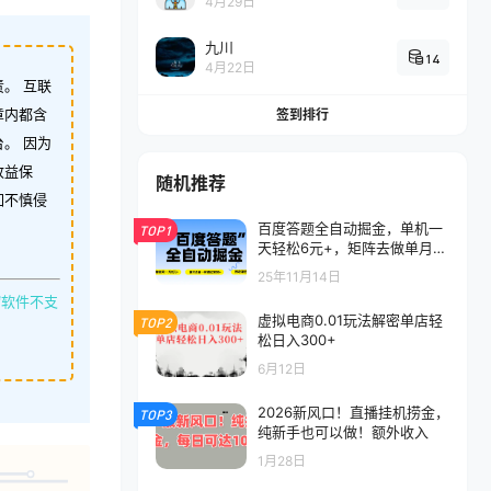
4月29日
九川
14
4月22日
。 互联
章内都含
签到排行
。 因为
收益保
随机推荐
如不慎侵
百度答题全自动掘金，单机一
TOP1
天轻松6元+，矩阵去做单月稳
定3000+，操作简单手机无脑
25年11月14日
去跑
缩软件不支
虚拟电商0.01玩法解密单店轻
TOP2
松日入300+
6月12日
2026新风口！直播挂机捞金，
TOP3
纯新手也可以做！额外收入
1月28日