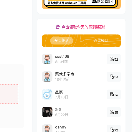
点击领取今天的签到奖励！
今日签到
连续签到
ssst168
52
8小时前
菜就多学点
54
18小时前
星痕
26
7月10日
⎚˕⎚
25
6月22日
danny
72