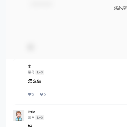
您必须
李
菜鸟
Lv0
怎么做
0
0
little
菜鸟
Lv0
好