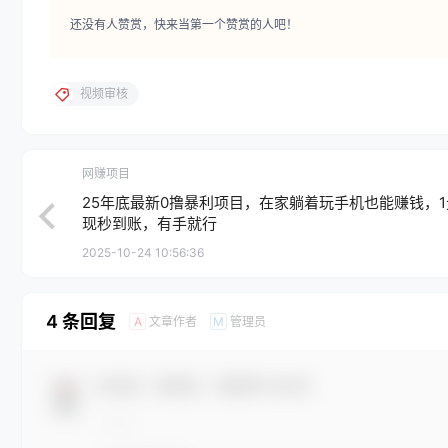
还没有人赞赏，快来当第一个赞赏的人吧！
视频审核
网赚项目
25年底最新0撸暴利项目，在家躺着玩手机也能赚钱，1
现秒到账，有手就行
2025-10-24 10:56:36
4 条回复
文章作者
管理员
A
M
欢迎您，新朋友，感谢参与互动！