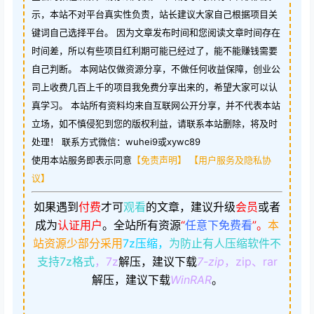
示，本站不对平台真实性负责，站长建议大家自己根据项目关
键词自己选择平台。 因为文章发布时间和您阅读文章时间存在
时间差，所以有些项目红利期可能已经过了，能不能赚钱需要
自己判断。 本网站仅做资源分享，不做任何收益保障，创业公
司上收费几百上千的项目我免费分享出来的，希望大家可以认
真学习。 本站所有资料均来自互联网公开分享，并不代表本站
立场，如不慎侵犯到您的版权利益，请联系本站删除，将及时
处理！ 联系方式微信：wuhei9或xywc89
使用本站服务即表示同意
【免责声明】
【用户服务及隐私协
议】
如果遇到
付费
才可
观看
的文章，建议升级
会员
或者
成为
认证用户
。
全站所有资源
“
任意下免费看
”。
本
站资源少部分采用
7z压缩，
为防止有人压缩软件不
支持7z格式
，7z
解压，建议下载
7-zip
，zip、rar
解压，建议下载
WinRAR
。