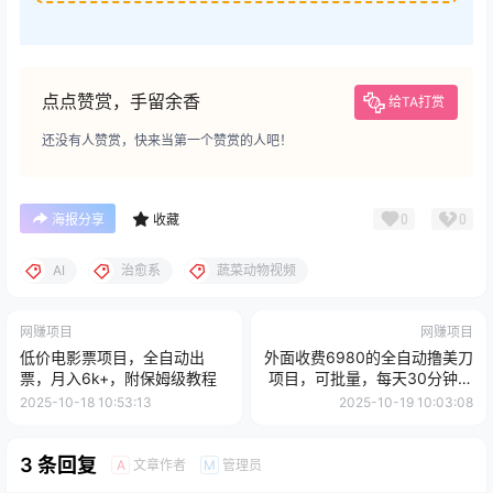
点点赞赏，手留余香
给TA打赏
还没有人赞赏，快来当第一个赞赏的人吧！
0
0
海报分享
收藏
AI
治愈系
蔬菜动物视频
网赚项目
网赚项目
低价电影票项目，全自动出
外面收费6980的全自动撸美刀
票，月入6k+，附保姆级教程
项目，可批量，每天30分钟，
无脑操作，当天收益5张
2025-10-18 10:53:13
2025-10-19 10:03:08
3 条回复
文章作者
管理员
A
M