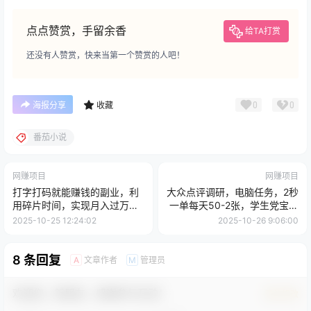
点点赞赏，手留余香
给TA打赏
还没有人赞赏，快来当第一个赞赏的人吧！
0
0
海报分享
收藏
番茄小说
网赚项目
网赚项目
打字打码就能赚钱的副业，利
大众点评调研，电脑任务，2秒
用碎片时间，实现月入过万，
一单每天50-2张，学生党宝妈
简单的赚钱小副业
首选
2025-10-25 12:24:02
2025-10-26 9:06:00
8 条回复
文章作者
管理员
A
M
欢迎您，新朋友，感谢参与互动！
确认修改