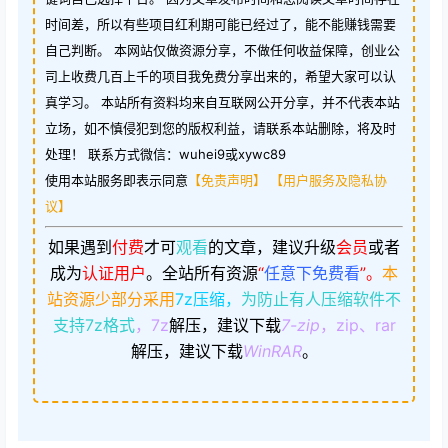
时间差，所以有些项目红利期可能已经过了，能不能赚钱需要
自己判断。 本网站仅做资源分享，不做任何收益保障，创业公
司上收费几百上千的项目我免费分享出来的，希望大家可以认
真学习。 本站所有资料均来自互联网公开分享，并不代表本站
立场，如不慎侵犯到您的版权利益，请联系本站删除，将及时
处理！ 联系方式微信：wuhei9或xywc89
使用本站服务即表示同意
【免责声明】
【用户服务及隐私协
议】
如果遇到
付费
才可
观看
的文章，建议升级
会员
或者
成为
认证用户
。
全站所有资源
“
任意下免费看
”。
本
站资源少部分采用
7z压缩，
为防止有人压缩软件不
支持7z格式
，7z
解压，建议下载
7-zip
，zip、rar
解压，建议下载
WinRAR
。