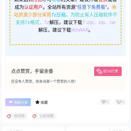
成为
认证用户
。
全站所有资源
“
任意下免费看
”。
本
站资源少部分采用
7z压缩，
为防止有人压缩软件不
支持7z格式
，7z
解压，建议下载
7-zip
，zip、rar
解压，建议下载
WinRAR
。
点点赞赏，手留余香
给TA打赏
还没有人赞赏，快来当第一个赞赏的人吧！
0
0
海报分享
收藏
短视频
认知觉醒