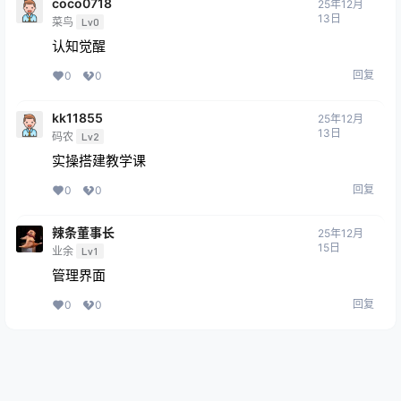
coco0718
25年12月
13日
菜鸟
Lv0
认知觉醒
回复
0
0
kk11855
25年12月
13日
码农
Lv2
实操搭建教学课
回复
0
0
辣条董事长
25年12月
15日
业余
Lv1
管理界面
回复
0
0