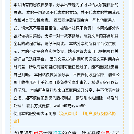
本站所有内容仅供参考，分享出来是为了可以给大家提供新的
思路。 本站一切资源不代表本站立场，并不代表本站赞同其观
点和对其真实性负责。 互联网转载资源会有一些其他联系方
式，请大家不要盲目相信，被骗本站概不负责！ 本网站部分内
容只做项目揭秘，无法一对一教学指导，每篇文章内都含项目
全套的教程讲解，请仔细阅读。 本站分享的所有平台仅供展
示，本站不对平台真实性负责，站长建议大家自己根据项目关
键词自己选择平台。 因为文章发布时间和您阅读文章时间存在
时间差，所以有些项目红利期可能已经过了，能不能赚钱需要
自己判断。 本网站仅做资源分享，不做任何收益保障，创业公
司上收费几百上千的项目我免费分享出来的，希望大家可以认
真学习。 本站所有资料均来自互联网公开分享，并不代表本站
立场，如不慎侵犯到您的版权利益，请联系本站删除，将及时
处理！ 联系方式微信：wuhei9或xywc89
使用本站服务即表示同意
【免责声明】
【用户服务及隐私协
议】
如果遇到
付费
才可
观看
的文章，建议升级
会员
或者