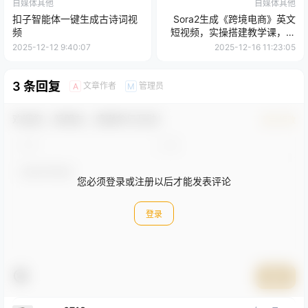
自媒体其他
自媒体其他
扣子智能体一键生成古诗词视
Sora2生成《跨境电商》英文
频
短视频，实操搭建教学课，通
俗易懂，包教包会！
2025-12-12 9:40:07
2025-12-16 11:23:05
3 条回复
文章作者
管理员
A
M
欢迎您，新朋友，感谢参与互动！
确认修改
您必须登录或注册以后才能发表评论
登录
提交