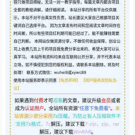
容只做项目揭秘，无法一对一教学指导，每篇文章内都含项目
全套的教程讲解，请仔细阅读。 本站分享的所有平台仅供展
示，本站不对平台真实性负责，站长建议大家自己根据项目关
键词自己选择平台。 因为文章发布时间和您阅读文章时间存在
时间差，所以有些项目红利期可能已经过了，能不能赚钱需要
自己判断。 本网站仅做资源分享，不做任何收益保障，创业公
司上收费几百上千的项目我免费分享出来的，希望大家可以认
真学习。 本站所有资料均来自互联网公开分享，并不代表本站
立场，如不慎侵犯到您的版权利益，请联系本站删除，将及时
处理！ 联系方式微信：wuhei9或xywc89
使用本站服务即表示同意
【免责声明】
【用户服务及隐私协
议】
如果遇到
付费
才可
观看
的文章，建议升级
会员
或者
成为
认证用户
。
全站所有资源
“
任意下免费看
”。
本
站资源少部分采用
7z压缩，
为防止有人压缩软件不
支持7z格式
，7z
解压，建议下载
7-zip
，zip、rar
解压，建议下载
WinRAR
。