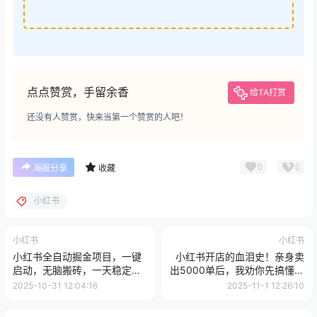
点点赞赏，手留余香
给TA打赏
还没有人赞赏，快来当第一个赞赏的人吧！
0
0
海报分享
收藏
小红书
小红书
小红书
小红书全自动掘金项目，一键
小红书开店的血泪史！亲身卖
启动，无脑搬砖，一天稳定三
出5000单后，我劝你先搞懂这
位数
几个“天坑”
2025-10-31 12:04:16
2025-11-1 12:26:10