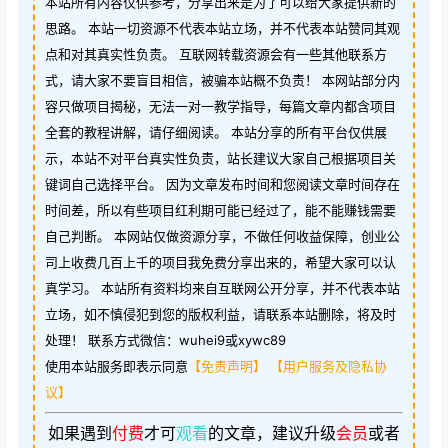
本站所有内容仅供参考，分享出来是为了可以给大家提供新的
思路。 本站一切资源不代表本站立场，并不代表本站赞同其观
点和对其真实性负责。 互联网转载资源会有一些其他联系方
式，请大家不要盲目相信，被骗本站概不负责！ 本网站部分内
容只做项目揭秘，无法一对一教学指导，每篇文章内都含项目
全套的教程讲解，请仔细阅读。 本站分享的所有平台仅供展
示，本站不对平台真实性负责，站长建议大家自己根据项目关
键词自己选择平台。 因为文章发布时间和您阅读文章时间存在
时间差，所以有些项目红利期可能已经过了，能不能赚钱需要
自己判断。 本网站仅做资源分享，不做任何收益保障，创业公
司上收费几百上千的项目我免费分享出来的，希望大家可以认
真学习。 本站所有资料均来自互联网公开分享，并不代表本站
立场，如不慎侵犯到您的版权利益，请联系本站删除，将及时
处理！ 联系方式微信：wuhei9或xywc89
使用本站服务即表示同意
【免责声明】
【用户服务及隐私协
议】
如果遇到
付费
才可
观看
的文章，建议升级
会员
或者