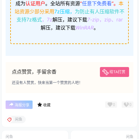
成为
认证用户
。
全站所有资源
“
任意下免费看
”。
本
站资源少部分采用
7z压缩，
为防止有人压缩软件不
支持7z格式
，7z
解压，建议下载
7-zip
，zip、rar
解压，建议下载
WinRAR
。
点点赞赏，手留余香
给TA打赏
还没有人赞赏，快来当第一个赞赏的人吧！
0
0
海报分享
收藏
闲鱼
闲鱼
闲鱼