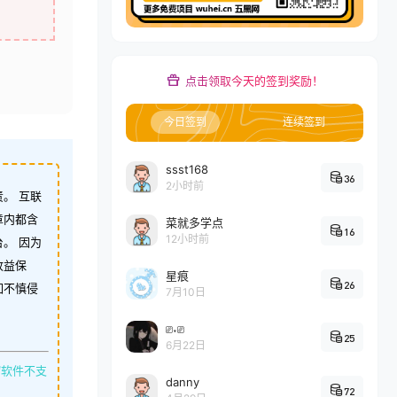
点击领取今天的签到奖励！
今日签到
连续签到
ssst168
36
2小时前
。 互联
章内都含
菜就多学点
16
12小时前
。 因为
收益保
星痕
26
如不慎侵
7月10日
⎚˕⎚
25
6月22日
缩软件不支
danny
72