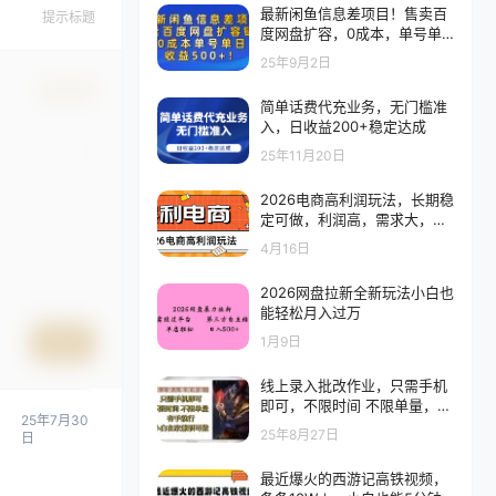
最新闲鱼信息差项目！售卖百
提示标题
度网盘扩容，0成本，单号单
日收益500+！
25年9月2日
确认修改
简单话费代充业务，无门槛准
入，日收益200+稳定达成
25年11月20日
2026电商高利润玩法，长期稳
定可做，利润高，需求大，日
赚500
4月16日
2026网盘拉新全新玩法小白也
能轻松月入过万
1月9日
提交
线上录入批改作业，只需手机
即可，不限时间 不限单量，有
25年7月30
手就行，小白在家兼职可做
25年8月27日
日
最近爆火的西游记高铁视频，