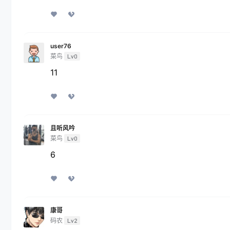
user76
菜鸟
Lv0
11
且听风吟
菜鸟
Lv0
6
康哥
码农
Lv2