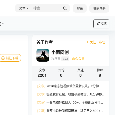
文章
登录
快速注册
们
投稿
关于作者
关注
私信
小雨网创
前往下载
程序员
Lv3
永久会员
文章
评论
关注
粉丝
2201
0
0
8
[文章]
2026京东短视频带货最新玩法，2分钟一
条爆款视频，0粉丝，0保证金，日入1k，小白轻
[文章]
答题就有红包，收益秒到微信，几分钟挣
松上手
几十米，有时间就能做，不需要养机
[文章]
一台电脑轻松日入100+，全职副业皆可
做，全程Ai操作，无需人工
[文章]
番茄小说最新短篇玩法，稳定日入500+！