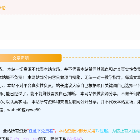
评论
文章声明
。 本站一切资源不代表本站立场，并不代表本站赞同其观点和对其真实性负责
本站概不负责！ 本网站部分内容只做项目揭秘，无法一对一教学指导，每篇文
示，本站不对平台真实性负责，站长建议大家自己根据项目关键词自己选择平台
期可能已经过了，能不能赚钱需要自己判断。 本网站仅做资源分享，不做任何
家可以认真学习。 本站所有资料均来自互联网公开分享，并不代表本站立场，
uhei9或xywc89
。
全站所有资源
“
任意下免费看
”。
本站资源少部分采用
7z压缩，
为防止有人压
议下载
7-zip
，zip、rar
解压，建议下载
WinRAR
。