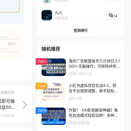
4月29日
九川
14
4月22日
签到排行
共0人
随机推荐
海外广告联盟每天几分钟日入1
TOP1
000+无脑操作，可矩阵并附
有管道收益
25年11月30日
小红书虚拟项目实战4.0，抓
TOP2
住平台规则调整，新手轻松日
网赚项目
入500+
5月27日
机即可操
益50…
炸裂！《AI影视解说神器》角
TOP3
色自述模式轻松玩转！多种变
11:35:23
现渠道叠加收益，新手日入30
25年10月6日
00+不是问题！