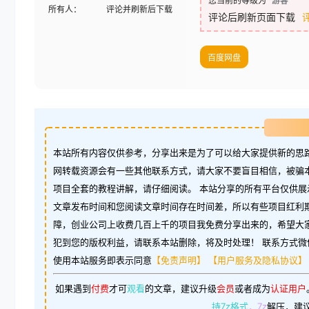
您当前的等级为
游客
所有人：
评论并刷新后下载
评论后刷新页面下载
百度网盘
本站所有内容仅供参考，分享出来是为了可以给大家提供新的思路
网转载资源会有一些其他联系方式，请大家不要盲目相信，被骗
项目全套的教程讲解，请仔细阅读。 本站分享的所有平台仅供展
文章发布时间和您阅读文章时间存在时间差，所以有些项目红利
障，创业公司上收费几百上千的项目我免费分享出来的，希望大
犯到您的版权利益，请联系本站删除，将及时处理！ 联系方式微信：w
使用本站服务即表示同意
【免责声明】
【用户服务及隐私协议】
如果遇到
付费
才可
观看
的文章，建议升级
会员
或者成为
认证用户
持7z格式
，7z
解压，建