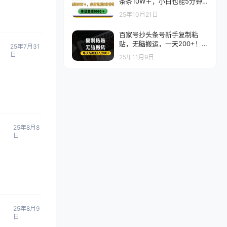
条条10W＋，小白也能5分钟
学会，单日变现1000＋
25年10月21日
百家号抄头条号新手复制粘
贴，无脑搬运，一天200+！
25年7月31
超详细手把手教学。
日
25年11月9日
25年8月8
日
25年8月9
日