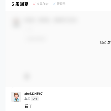
5 条回复
文章作者
管理员
A
M
欢迎您，新朋友，感谢参与互动！
您必须
abc1234567
业余
Lv1
看了