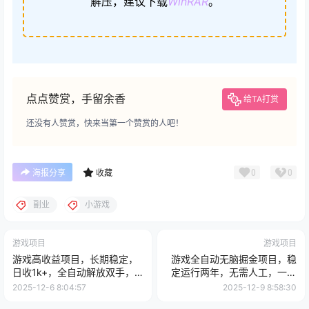
解压，建议下载
WinRAR
。
点点赞赏，手留余香
给TA打赏
还没有人赞赏，快来当第一个赞赏的人吧！
0
0
海报分享
收藏
副业
小游戏
游戏项目
游戏项目
游戏高收益项目，长期稳定，
游戏全自动无脑掘金项目，稳
日收1k+，全自动解放双手，
定运行两年，无需人工，一天
无需复杂操作
收益1k+
2025-12-6 8:04:57
2025-12-9 8:58:30