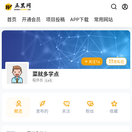
首页
开通会员
项目投稿
APP下载
常用网站
关注Ta
发私信
菜就多学点
程序员
Lv3
概览
发布的
关注
粉丝
收藏