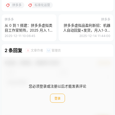
拼多多
标准化运营
拼多多
拼多多
从 0 到 1 搭建：拼多多虚拟类
拼多多虚拟品盈利新招：机器
目工作室矩阵，2025 月入 1-
人自动回复+发货，月入1-3W
5W 指南
不踩坑
2025-12-11 10:06:45
2025-12-14 11:44:00
2 条回复
文章作者
管理员
A
M
欢迎您，新朋友，感谢参与互动！
确认修改
您必须登录或注册以后才能发表评论
登录