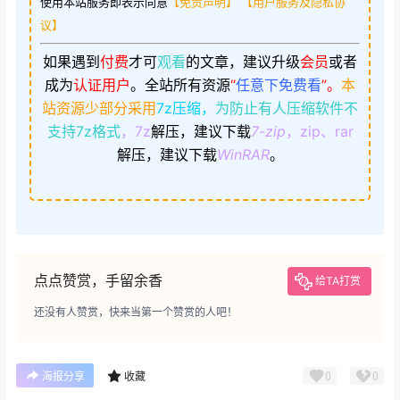
使用本站服务即表示同意
【免责声明】
【用户服务及隐私协
议】
如果遇到
付费
才可
观看
的文章，建议升级
会员
或者
成为
认证用户
。
全站所有资源
“
任意下免费看
”。
本
站资源少部分采用
7z压缩，
为防止有人压缩软件不
支持7z格式
，7z
解压，建议下载
7-zip
，zip、rar
解压，建议下载
WinRAR
。
点点赞赏，手留余香
给TA打赏
还没有人赞赏，快来当第一个赞赏的人吧！
0
0
海报分享
收藏