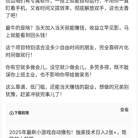
而且咱们有专属软件，一挂上就能自动运行，不用你一直
盯着手机，又省时间又提效率，彻底解放双手，这也太香
了吧！
最牛的是啥？当天加入当天就能賺钱，收益立竿见影，马
上就能看到回头钱！
这个项目特别适合没多少自由时间的朋友，完全靠碎片化
时间做就行！
你有空就多做会儿，没空就少做会儿，多劳多得，既不耽
误你上班主业，也不影响你带娃做家务！
这么靠谱、低门槛，还能当天賺钱的副业，想做的兄弟别
犹豫，赶紧冲就完事儿了！
查看
下载权限
2025年最新小游戏自动撸包！独家技术日入2张+，矩