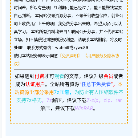
时间差，所以有些项目红利期可能已经过了，能不能赚钱需要
自己判断。 本网站仅做资源分享，不做任何收益保障，创业公
司上收费几百上千的项目我免费分享出来的，希望大家可以认
真学习。 本站所有资料均来自互联网公开分享，并不代表本站
立场，如不慎侵犯到您的版权利益，请联系本站删除，将及时
处理！ 联系方式微信：wuhei9或xywc89
使用本站服务即表示同意
【免责声明】
【用户服务及隐私协
议】
如果遇到
付费
才可
观看
的文章，建议升级
会员
或者
成为
认证用户
。
全站所有资源
“
任意下免费看
”。
本
站资源少部分采用
7z压缩，
为防止有人压缩软件不
支持7z格式
，7z
解压，建议下载
7-zip
，zip、rar
解压，建议下载
WinRAR
。