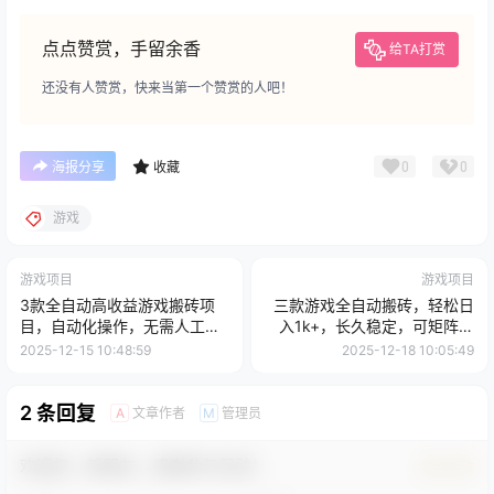
点点赞赏，手留余香
给TA打赏
还没有人赞赏，快来当第一个赞赏的人吧！
0
0
海报分享
收藏
游戏
游戏项目
游戏项目
3款全自动高收益游戏搬砖项
三款游戏全自动搬砖，轻松日
目，自动化操作，无需人工，
入1k+，长久稳定，可矩阵化
日入1k+，长期稳定
操作
2025-12-15 10:48:59
2025-12-18 10:05:49
2 条回复
文章作者
管理员
A
M
欢迎您，新朋友，感谢参与互动！
确认修改