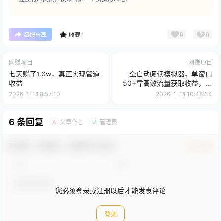
0
0
海报分享
收藏
网赚项目
网赚项目
七天赚了1.6w，真正实现管道
全自动阅读模拟器，单窗口
收益
50+靠高效流量获取收益，无
需人工，可矩阵操作
2026-1-18 8:57:10
2026-1-18 10:48:34
6 条回复
文章作者
管理员
A
M
欢迎您，新朋友，感谢参与互动！
确认修改
您必须登录或注册以后才能发表评论
登录