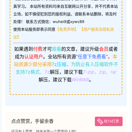
真学习。 本站所有资料均来自互联网公开分享，并不代表本站
立场，如不慎侵犯到您的版权利益，请联系本站删除，将及时
处理！ 联系方式微信：wuhei9或xywc89
使用本站服务即表示同意
【免责声明】
【用户服务及隐私协
议】
如果遇到
付费
才可
观看
的文章，建议升级
会员
或者
成为
认证用户
。
全站所有资源
“
任意下免费看
”。
本
站资源少部分采用
7z压缩，
为防止有人压缩软件不
支持7z格式
，7z
解压，建议下载
7-zip
，zip、rar
解压，建议下载
WinRAR
。
点点赞赏，手留余香
给TA打赏
还没有人赞赏，快来当第一个赞赏的人吧！