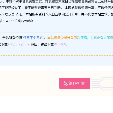
示，本站不对平台真实性负责，站长建议大家自己根据项目关键词自己选择平台
期可能已经过了，能不能赚钱需要自己判断。 本网站仅做资源分享，不做任何
家可以认真学习。 本站所有资料均来自互联网公开分享，并不代表本站立场，
uhei9或xywc89
。
全站所有资源
“
任意下免费看
”。
本站资源少部分采用
7z压缩，
为防止有人压
议下载
7-zip
，zip、rar
解压，建议下载
WinRAR
。
给TA打赏