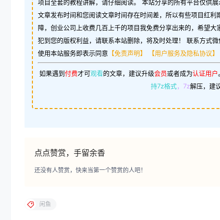
项目全套的教程讲解，请仔细阅读。 本站分享的所有平台仅供展
文章发布时间和您阅读文章时间存在时间差，所以有些项目红利
障，创业公司上收费几百上千的项目我免费分享出来的，希望大
犯到您的版权利益，请联系本站删除，将及时处理！ 联系方式微信：w
使用本站服务即表示同意
【免责声明】
【用户服务及隐私协议】
如果遇到
付费
才可
观看
的文章，建议升级
会员
或者成为
认证用户
持7z格式
，7z
解压，建
点点赞赏，手留余香
还没有人赞赏，快来当第一个赞赏的人吧！
闲鱼