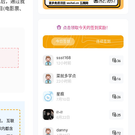
单后，通过我
目(电影票、
点击领取今天的签到奖励！
今日签到
连续签到
ssst168
36
12小时前
菜就多学点
16
22小时前
星痕
26
7月10日
⎚˕⎚
25
6月22日
。 互联
章内都含
danny
72