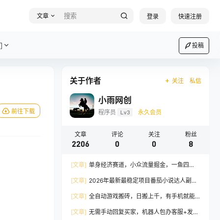
文章
登录
快速注册
们
投稿
关于作者
关注
私信
小雨网创
前往下载
程序员
Lv3
永久会员
文章
评论
关注
粉丝
2206
0
0
8
[文章]
单身经济赛道，小众流量掘金，一鱼四
吃，一个月轻松3W+，非常适合小白快速上手
[文章]
2026年最新最稳定项目番茄小说达人副
业，浏览就能拿收益下半年最稳定的项目
[文章]
全自动游戏搬砖，日搬上千，有手机就能
做，不用玩游戏，每天仅需10分钟
[文章]
无需手动回复买家，机器人包办客服+发