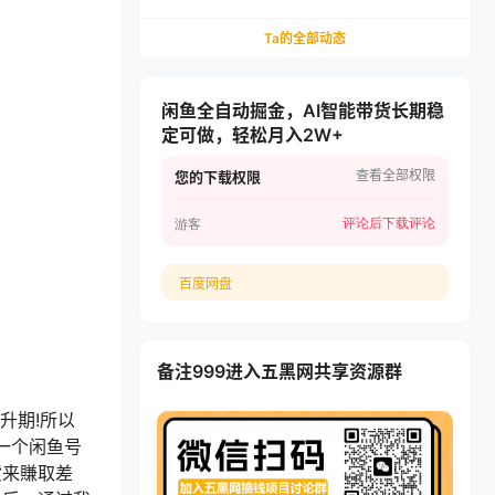
货，学多多虚拟每月稳賺1-5W
Ta的全部动态
闲鱼全自动掘金，AI智能带货长期稳
定可做，轻松月入2W+
查看全部权限
您的下载权限
评论后下载
评论
游客
百度网盘
备注999进入五黑网共享资源群
升期!所以
一个闲鱼号
货来賺取差