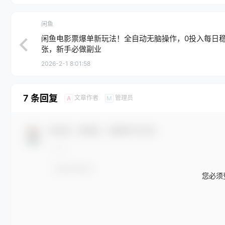
闲鱼
闲鱼电影票爆单新玩法！全自动无脑操作，0投入每日稳
张，新手必做副业
2026-2-1 8:01:58
7 条回复
文章作者
管理员
A
M
欢迎您，新朋友，感谢参与互动！
您必须