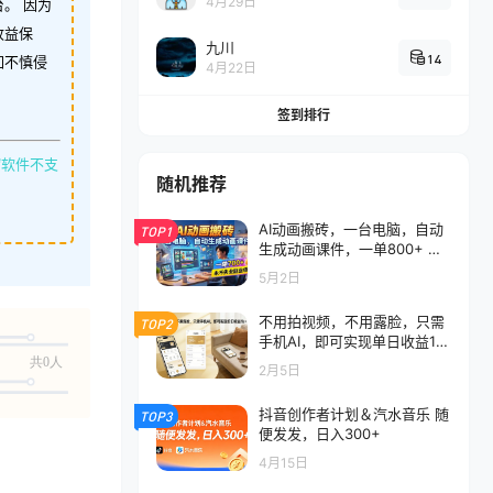
4月29日
。 因为
收益保
九川
14
如不慎侵
4月22日
签到排行
缩软件不支
随机推荐
AI动画搬砖，一台电脑，自动
TOP1
生成动画课件，一单800+ 永
不失业副业项目！
5月2日
不用拍视频，不用露脸，只需
TOP2
手机AI，即可实现单日收益1k
+
共0人
2月5日
抖音创作者计划＆汽水音乐 随
TOP3
便发发，日入300+
4月15日