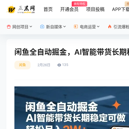
拥有特权
首页
开通会员
项目投稿
APP下
网创项目
新自媒体
电商运营
引流爆
闲鱼全自动掘金，AI智能带货长期
135
闲鱼
2月26日