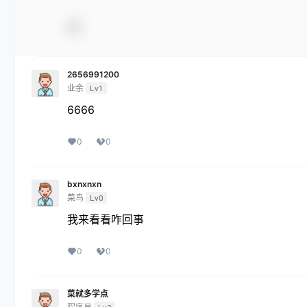
2656991200
业余
Lv1
6666
0
0
bxnxnxn
菜鸟
Lv0
我来看看咋回事
0
0
菜就多学点