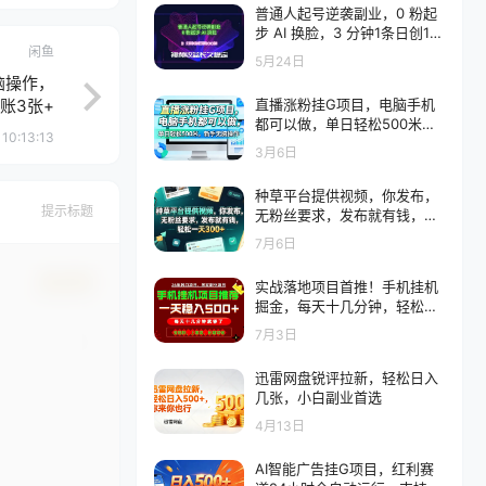
普通人起号逆袭副业，0 粉起
步 AI 换脸，3 分钟1条日创10
闲鱼
0条视频收益长久稳定
5月24日
脑操作，
账3张+
直播涨粉挂G项目，电脑手机
都可以做，单日轻松500米，
10:13:13
新手无脑操作
3月6日
种草平台提供视频，你发布，
提示标题
无粉丝要求，发布就有钱，轻
松一天300+
7月6日
确认修改
实战落地项目首推！手机挂机
掘金，每天十几分钟，轻松日
入500+，长期稳定！
7月3日
迅雷网盘锐评拉新，轻松日入
几张，小白副业首选
4月13日
AI智能广告挂G项目，红利赛