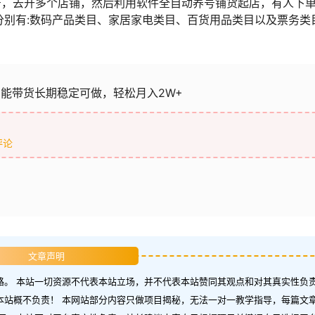
号，去开多个店铺，然后利用软件全自动养号铺货起店，有人下
分别有:数码产品类目、家居家电类目、百货用品类目以及票务类
智能带货长期稳定可做，轻松月入2W+
评论
文章声明
。 本站一切资源不代表本站立场，并不代表本站赞同其观点和对其真实性负责
本站概不负责！ 本网站部分内容只做项目揭秘，无法一对一教学指导，每篇文