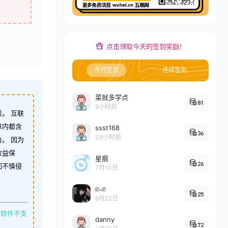
点击领取今天的签到奖励！
今日签到
连续签到
菜就多学点
81
9小时前
。 互联
章内都含
ssst168
36
23小时前
。 因为
收益保
星痕
26
如不慎侵
7月10日
⎚˕⎚
25
6月22日
缩软件不支
danny
72