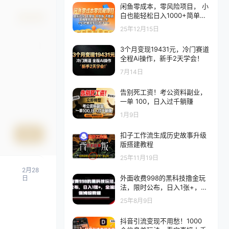
闲鱼零成本，零风险项目， 小
白也能轻松日入1000+简单易
确认修改
上手
25年12月15日
3个月变现19431元，冷门赛道
全程Ai操作，新手2天学会！
7月14日
告别死工资！考公资料副业，
一单 100，日入过千躺赚
1月9日
提交
扣子工作流生成历史故事升级
版搭建教程
25年11月19日
2月28
外面收费998的黑科技撸金玩
日
法，限时公布，日入1张+，全
流程保姆级教程【揭秘】
25年8月9日
抖音引流变现不用愁！1000