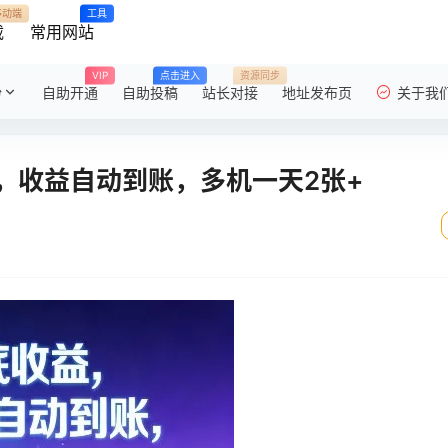
移动端
工具
载
常用网站
VIP
点击进入
资源同步
粉
自助开通
自助投稿
站长对接
地址发布页
关于我
，收益自动到账，多机一天2张+