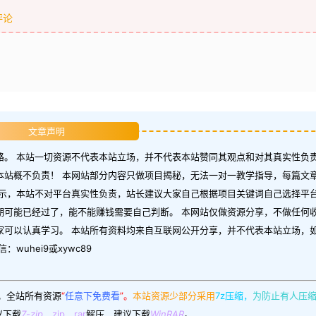
评论
文章声明
。 本站一切资源不代表本站立场，并不代表本站赞同其观点和对其真实性负责
本站概不负责！ 本网站部分内容只做项目揭秘，无法一对一教学指导，每篇文
示，本站不对平台真实性负责，站长建议大家自己根据项目关键词自己选择平台
期可能已经过了，能不能赚钱需要自己判断。 本网站仅做资源分享，不做任何
家可以认真学习。 本站所有资料均来自互联网公开分享，并不代表本站立场，
uhei9或xywc89
。
全站所有资源
“
任意下免费看
”。
本站资源少部分采用
7z压缩，
为防止有人压
议下载
7-zip
，zip、rar
解压，建议下载
WinRAR
。