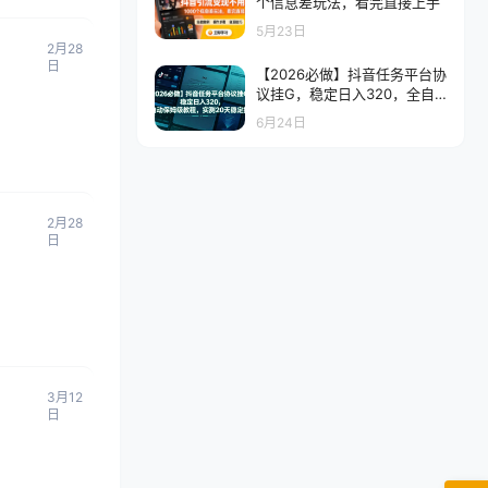
个信息差玩法，看完直接上手
5月23日
2月28
日
【2026必做】抖音任务平台协
议挂G，稳定日入320，全自
动保姆级教程，实测20天稳定
6月24日
提现
2月28
日
3月12
日