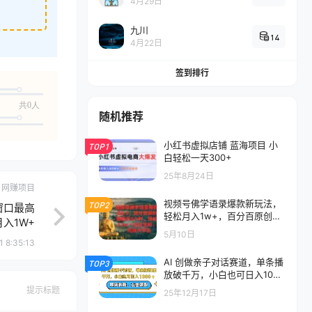
4月29日
九川
14
4月22日
签到排行
共0人
随机推荐
小红书虚拟店铺 蓝海项目 小
TOP1
白轻松一天300+
25年8月24日
网赚项目
视频号佛学语录爆款新玩法，
TOP2
窗口最高
轻松月入1w+，百分百原创视
入1W+
频每天1小时轻松月入1w+
5月10日
 8:35:13
AI 创做亲子对话赛道，单条播
TOP3
放破千万，小白也可日入1000
+
提示标题
25年12月17日