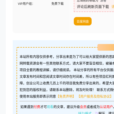
您当前的等级为
游客
VIP用户组：
免费下载
评论后刷新页面下载
百度网盘
本站所有内容仅供参考，分享出来是为了可以给大家提供新的思路
网转载资源会有一些其他联系方式，请大家不要盲目相信，被骗
项目全套的教程讲解，请仔细阅读。 本站分享的所有平台仅供展
文章发布时间和您阅读文章时间存在时间差，所以有些项目红利
障，创业公司上收费几百上千的项目我免费分享出来的，希望大
犯到您的版权利益，请联系本站删除，将及时处理！ 联系方式微信：w
使用本站服务即表示同意
【免责声明】
【用户服务及隐私协议】
如果遇到
付费
才可
观看
的文章，建议升级
会员
或者成为
认证用户
持7z格式
，7z
解压，建