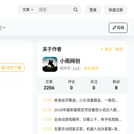
文章
登录
快速注册
们
投稿
关于作者
关注
私信
小雨网创
前往下载
程序员
Lv3
永久会员
文章
评论
关注
粉丝
2206
0
0
8
[文章]
单身经济赛道，小众流量掘金，一鱼四
吃，一个月轻松3W+，非常适合小白快速上手
[文章]
2026年最新最稳定项目番茄小说达人副
业，浏览就能拿收益下半年最稳定的项目
[文章]
全自动游戏搬砖，日搬上千，有手机就能
做，不用玩游戏，每天仅需10分钟
[文章]
无需手动回复买家，机器人包办客服+发