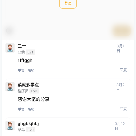
登录
提交
二十
3月1
日
业余
Lv1
rfffggh
回复
0
0
菜就多学点
3月2
日
程序员
Lv3
感谢大佬的分享
回复
0
0
ghgbkjhbj
3月12
日
菜鸟
Lv0