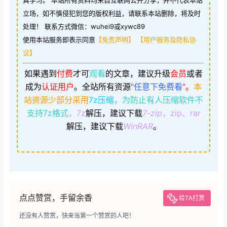
真学习。 本站所有资料均来自互联网公开分享，并不代表本站
立场，如不慎侵犯到您的版权利益，请联系本站删除，将及时
处理！ 联系方式微信：wuhei9或xywc89
使用本站服务即表示同意
【免责声明】
【用户服务及隐私协
议】
如果遇到
付费
才可
观看
的文章，建议升级
会员
或者
成为
认证用户
。
全站所有资源
“
任意下免费看
”。
本
站资源少部分采用
7z压缩，
为防止有人压缩软件不
支持7z格式
，7z
解压，建议下载
7-zip
，zip、rar
解压，建议下载
WinRAR
。
点点赞赏，手留余香
给TA打赏
还没有人赞赏，快来当第一个赞赏的人吧！