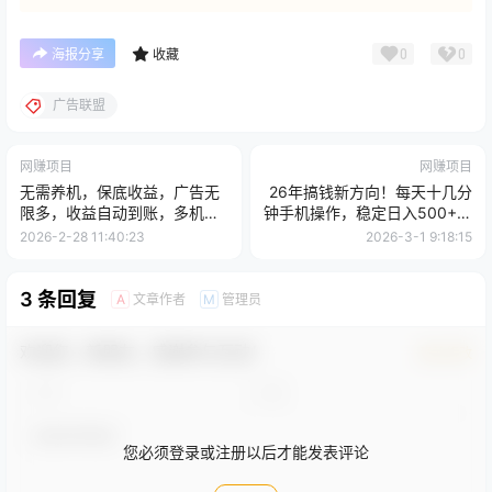
0
0
海报分享
收藏
广告联盟
网赚项目
网赚项目
无需养机，保底收益，广告无
26年搞钱新方向！每天十几分
限多，收益自动到账，多机一
钟手机操作，稳定日入500+，
天2张+
长期可做
2026-2-28 11:40:23
2026-3-1 9:18:15
3 条回复
文章作者
管理员
A
M
欢迎您，新朋友，感谢参与互动！
确认修改
您必须登录或注册以后才能发表评论