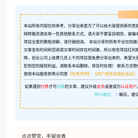
本站所有内容仅供参考，分享出来是为了可以给大家提供新的思路
网转载资源会有一些其他联系方式，请大家不要盲目相信，被骗
项目全套的教程讲解，请仔细阅读。 本站分享的所有平台仅供展
文章发布时间和您阅读文章时间存在时间差，所以有些项目红利
障，创业公司上收费几百上千的项目我免费分享出来的，希望大
犯到您的版权利益，请联系本站删除，将及时处理！ 联系方式微信：w
使用本站服务即表示同意
【免责声明】
【用户服务及隐私协议】
如果遇到
付费
才可
观看
的文章，建议升级
会员
或者成为
认证用户
持7z格式
，7z
解压，建
点点赞赏，手留余香