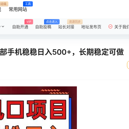
移动端
工具
载
常用网站
VIP
点击进入
资源同步
粉
自助开通
自助投稿
站长对接
地址发布页
关于我
部手机稳稳日入500+，长期稳定可做