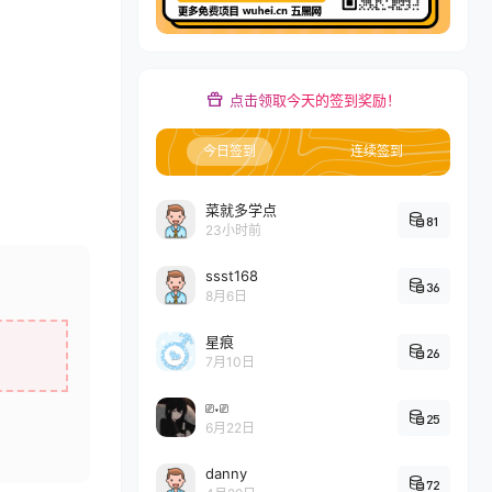
点击领取今天的签到奖励！
今日签到
连续签到
菜就多学点
81
23小时前
ssst168
36
8月6日
星痕
26
7月10日
⎚˕⎚
25
6月22日
danny
72