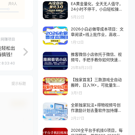
EA黄金量化，全天无人值守，
共0人
24小时不停干，小白轻松操
作，日入1000+
5月22日
2026小白必做零成本项目：文
章阅读+线上批作业，高收益
网赚项目
日赚500+提现秒到
1月12日
能轻松出
海搞钱！
推客微信小店依托于微信、视
频号，手把手教你如何快速变
 8:33:40
现 轻松日入1k+【揭秘】
25年8月23日
【独家首发】三款游戏全自动
提示标题
搬砖，日入1K+，可批量生
产，小白也能做
3月1日
确认修改
全新独家玩法+得物视频号创
作激励计划去重软件加持爆款
视频，矩阵玩法月入10w+
2月27日
2026全平台手机挂G项目，每