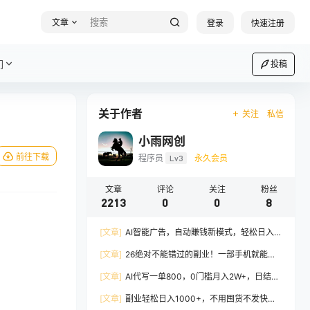
文章
登录
快速注册
们
投稿
关于作者
关注
私信
小雨网创
前往下载
程序员
Lv3
永久会员
文章
评论
关注
粉丝
2213
0
0
8
[文章]
AI智能广告，自动賺钱新模式，轻松日入
500+，主业副业都可做，适合任何人群
[文章]
26绝对不能错过的副业！一部手机就能操
作，保底日入500+，长期稳定可做！
[文章]
AI代写一单800，0门槛月入2W+，日结不
压款，长期可干
[文章]
副业轻松日入1000+，不用囤货不发快