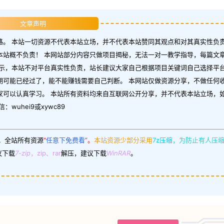
文章声明
。 本站一切资源不代表本站立场，并不代表本站赞同其观点和对其真实性负责
本站概不负责！ 本网站部分内容只做项目揭秘，无法一对一教学指导，每篇文
示，本站不对平台真实性负责，站长建议大家自己根据项目关键词自己选择平台
期可能已经过了，能不能赚钱需要自己判断。 本网站仅做资源分享，不做任何
家可以认真学习。 本站所有资料均来自互联网公开分享，并不代表本站立场，
uhei9或xywc89
。
全站所有资源
“
任意下免费看
”。
本站资源少部分采用
7z压缩，
为防止有人压
议下载
7-zip
，zip、rar
解压，建议下载
WinRAR
。