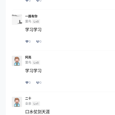
0
0
一路有你
菜鸟
Lv0
学习学习
0
0
阿亮
菜鸟
Lv0
学习学习
0
0
二十
业余
Lv1
口水仗剑天涯