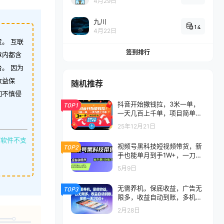
4月29日
九川
14
4月22日
。 互联
签到排行
章内都含
。 因为
收益保
随机推荐
如不慎侵
抖音开始撒钱拉，3米一单，
TOP1
一天几百上千单，项目简单，1
0分钟学会
25年12月21日
缩软件不支
视频号黑科技短视频带货，新
TOP2
手也能单月到手1W+，一刀不
用剪，零投资
5月9日
无需养机，保底收益，广告无
TOP3
限多，收益自动到账，多机一
天2张+
2月28日