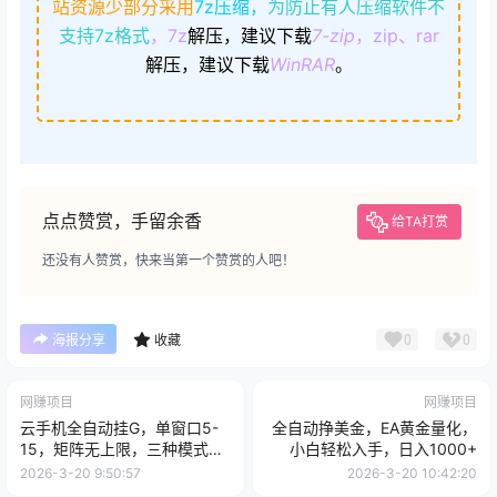
站资源少部分采用
7z压缩，
为防止有人压缩软件不
支持7z格式
，7z
解压，建议下载
7-zip
，zip、rar
解压，建议下载
WinRAR
。
点点赞赏，手留余香
给TA打赏
还没有人赞赏，快来当第一个赞赏的人吧！
0
0
海报分享
收藏
网赚项目
网赚项目
云手机全自动挂G，单窗口5-
全自动挣美金，EA黄金量化，
15，矩阵无上限，三种模式玩
小白轻松入手，日入1000+
法，日入5张+
2026-3-20 9:50:57
2026-3-20 10:42:20