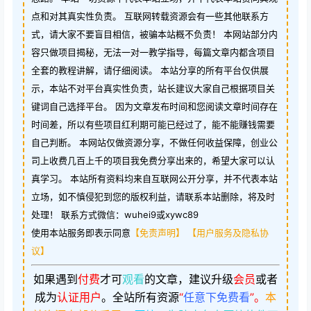
点和对其真实性负责。 互联网转载资源会有一些其他联系方
式，请大家不要盲目相信，被骗本站概不负责！ 本网站部分内
容只做项目揭秘，无法一对一教学指导，每篇文章内都含项目
全套的教程讲解，请仔细阅读。 本站分享的所有平台仅供展
示，本站不对平台真实性负责，站长建议大家自己根据项目关
键词自己选择平台。 因为文章发布时间和您阅读文章时间存在
时间差，所以有些项目红利期可能已经过了，能不能赚钱需要
自己判断。 本网站仅做资源分享，不做任何收益保障，创业公
司上收费几百上千的项目我免费分享出来的，希望大家可以认
真学习。 本站所有资料均来自互联网公开分享，并不代表本站
立场，如不慎侵犯到您的版权利益，请联系本站删除，将及时
处理！ 联系方式微信：wuhei9或xywc89
使用本站服务即表示同意
【免责声明】
【用户服务及隐私协
议】
如果遇到
付费
才可
观看
的文章，建议升级
会员
或者
成为
认证用户
。
全站所有资源
“
任意下免费看
”。
本