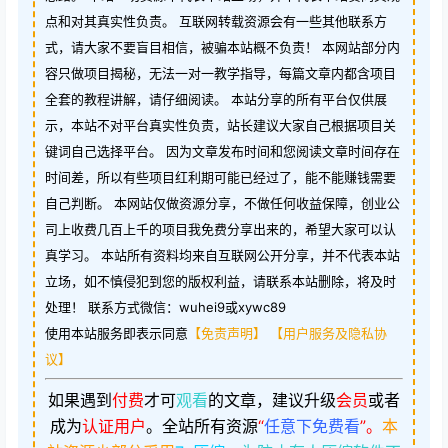
点和对其真实性负责。 互联网转载资源会有一些其他联系方
式，请大家不要盲目相信，被骗本站概不负责！ 本网站部分内
容只做项目揭秘，无法一对一教学指导，每篇文章内都含项目
全套的教程讲解，请仔细阅读。 本站分享的所有平台仅供展
示，本站不对平台真实性负责，站长建议大家自己根据项目关
键词自己选择平台。 因为文章发布时间和您阅读文章时间存在
时间差，所以有些项目红利期可能已经过了，能不能赚钱需要
自己判断。 本网站仅做资源分享，不做任何收益保障，创业公
司上收费几百上千的项目我免费分享出来的，希望大家可以认
真学习。 本站所有资料均来自互联网公开分享，并不代表本站
立场，如不慎侵犯到您的版权利益，请联系本站删除，将及时
处理！ 联系方式微信：wuhei9或xywc89
使用本站服务即表示同意
【免责声明】
【用户服务及隐私协
议】
如果遇到
付费
才可
观看
的文章，建议升级
会员
或者
成为
认证用户
。
全站所有资源
“
任意下免费看
”。
本