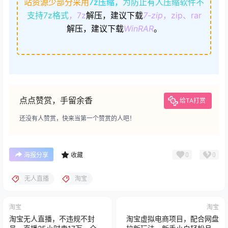
站资源少部分采用
7z压缩，
为防止有人压缩软件不
支持7z格式
，7z
解压，建议下载
7-zip
，zip、rar
解压，建议下载
WinRAR
。
点点赞赏，手留余香
给TA打赏
还没有人赞赏，快来当第一个赞赏的人吧！
0
0
海报分享
收藏
无人直播
淘宝
淘宝
淘宝
淘宝无人直播，不违规不封
淘宝虚拟电商项目，配合网盘