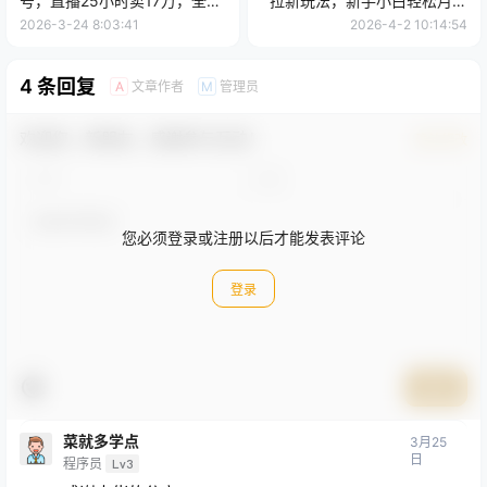
号，直播25小时卖17万，全年
拉新玩法，新手小白轻松月入
旺季！可批量矩阵
过万，外面收费1980的项目！
2026-3-24 8:03:41
2026-4-2 10:14:54
4 条回复
文章作者
管理员
A
M
欢迎您，新朋友，感谢参与互动！
确认修改
您必须登录或注册以后才能发表评论
登录
提交
菜就多学点
3月25
日
程序员
Lv3