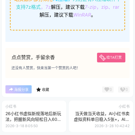
支持7z格式
，7z
解压，建议下载
7-zip
，zip、rar
解压，建议下载
WinRAR
。
点点赞赏，手留余香
给TA打赏
还没有人赞赏，快来当第一个赞赏的人吧！
0
0
海报分享
收藏
小红书
小红书
26小红书虚拟新规落地后新玩
当天做当天收益，AI小红书卖
法，把握新风向轻松日入600
虚拟资料单日稳入5张+，AI自
＋
动操作，解放双手实现睡后收
2026-3-18 8:05:50
2026-3-28 10:42:42
入