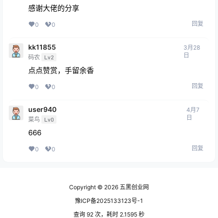
感谢大佬的分享
回复
0
0
kk11855
3月28
日
码农
Lv2
点点赞赏，手留余香
回复
0
0
user940
4月7
日
菜鸟
Lv0
666
回复
0
0
Copyright © 2026
五黑创业网
豫ICP备2025133123号-1
查询 92 次，耗时 2.1595 秒