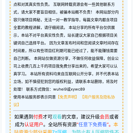
点和对其真实性负责。 互联网转载资源会有一些其他联系方
式，请大家不要盲目相信，被骗本站概不负责！ 本网站部分内
容只做项目揭秘，无法一对一教学指导，每篇文章内都含项目
全套的教程讲解，请仔细阅读。 本站分享的所有平台仅供展
示，本站不对平台真实性负责，站长建议大家自己根据项目关
键词自己选择平台。 因为文章发布时间和您阅读文章时间存在
时间差，所以有些项目红利期可能已经过了，能不能赚钱需要
自己判断。 本网站仅做资源分享，不做任何收益保障，创业公
司上收费几百上千的项目我免费分享出来的，希望大家可以认
真学习。 本站所有资料均来自互联网公开分享，并不代表本站
立场，如不慎侵犯到您的版权利益，请联系本站删除，将及时
处理！ 联系方式微信：wuhei9或xywc89
使用本站服务即表示同意
【免责声明】
【用户服务及隐私协
议】
如果遇到
付费
才可
观看
的文章，建议升级
会员
或者
成为
认证用户
。
全站所有资源
“
任意下免费看
”。
本
站资源少部分采用
7z压缩，
为防止有人压缩软件不