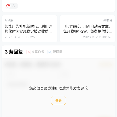
AI
AI项目
AI项目
智能广告挂机新时代，利用碎
电脑搬砖，用AI自动写文章，
片化时间实现稳定被动收益，
每月稳赚1-2W，免费提供接单
AI帮你持续盈利
渠道，小白可做！
2026-3-28 10:08:25
2026-3-29 10:11:28
3 条回复
文章作者
管理员
A
M
欢迎您，新朋友，感谢参与互动！
确认修改
您必须登录或注册以后才能发表评论
登录