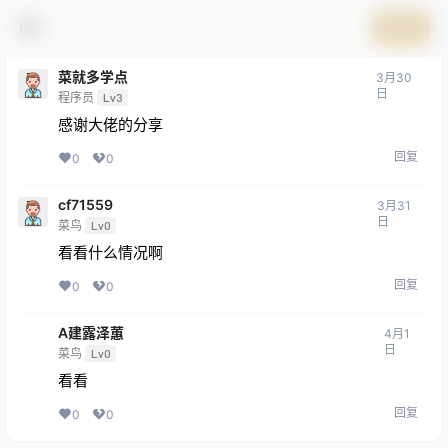
提交
菜就多学点
3月30
日
程序员
Lv3
感谢大佬的分享
回复
0
0
cf71559
3月31
日
菜鸟
Lv0
看看什么情况啊
回复
0
0
A建露泽蕙
4月1
日
菜鸟
Lv0
看看
回复
0
0