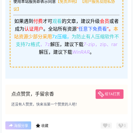
使用本站服务即表示同意
【免责声明】
【用户服务及隐私协
议】
如果遇到
付费
才可
观看
的文章，建议升级
会员
或者
成为
认证用户
。
全站所有资源
“
任意下免费看
”。
本
站资源少部分采用
7z压缩，
为防止有人压缩软件不
支持7z格式
，7z
解压，建议下载
7-zip
，zip、rar
解压，建议下载
WinRAR
。
点点赞赏，手留余香
给TA打赏
还没有人赞赏，快来当第一个赞赏的人吧！
0
0
海报分享
收藏