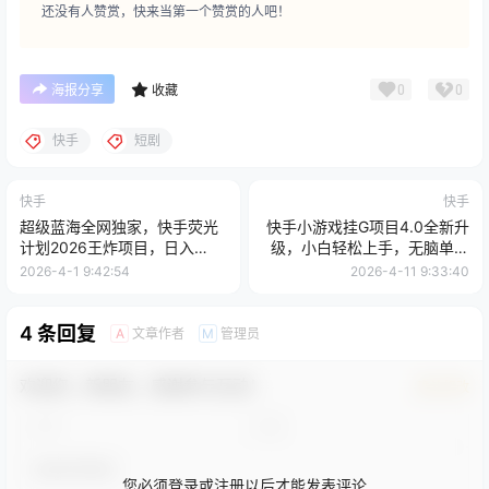
还没有人赞赏，快来当第一个赞赏的人吧！
0
0
海报分享
收藏
快手
短剧
快手
快手
超级蓝海全网独家，快手荧光
快手小游戏挂G项目4.0全新升
计划2026王炸项目，日入
级，小白轻松上手，无脑单机
1k+，快手短剧搬运，一键发
日入40+，可批量放大，附带
2026-4-1 9:42:54
2026-4-11 9:33:40
布，条条过原创
管道收益
4 条回复
文章作者
管理员
A
M
欢迎您，新朋友，感谢参与互动！
确认修改
您必须登录或注册以后才能发表评论