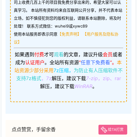
司上收费几百上千的项目我免费分享出来的，希望大家可以认
真学习。 本站所有资料均来自互联网公开分享，并不代表本站
立场，如不慎侵犯到您的版权利益，请联系本站删除，将及时
处理！ 联系方式微信：wuhei9或xywc89
使用本站服务即表示同意
【免责声明】
【用户服务及隐私协
议】
如果遇到
付费
才可
观看
的文章，建议升级
会员
或者
成为
认证用户
。
全站所有资源
“
任意下免费看
”。
本
站资源少部分采用
7z压缩，
为防止有人压缩软件不
支持7z格式
，7z
解压，建议下载
7-zip
，zip、rar
解压，建议下载
WinRAR
。
点点赞赏，手留余香
给TA打赏