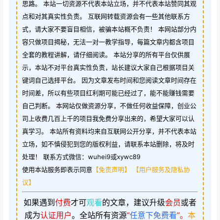
思路。 本站一切资源不代表本站立场，并不代表本站赞同其观
点和对其真实性负责。 互联网转载资源会有一些其他联系方
式，请大家不要盲目相信，被骗本站概不负责！ 本网站部分内
容只做项目揭秘，无法一对一教学指导，每篇文章内都含项目
全套的教程讲解，请仔细阅读。 本站分享的所有平台仅供展
示，本站不对平台真实性负责，站长建议大家自己根据项目关
键词自己选择平台。 因为文章发布时间和您阅读文章时间存在
时间差，所以有些项目红利期可能已经过了，能不能赚钱需要
自己判断。 本网站仅做资源分享，不做任何收益保障，创业公
司上收费几百上千的项目我免费分享出来的，希望大家可以认
真学习。 本站所有资料均来自互联网公开分享，并不代表本站
立场，如不慎侵犯到您的版权利益，请联系本站删除，将及时
处理！ 联系方式微信：wuhei9或xywc89
使用本站服务即表示同意
【免责声明】
【用户服务及隐私协
议】
如果遇到
付费
才可
观看
的文章，建议升级
会员
或者
成为
认证用户
。
全站所有资源
“
任意下免费看
”。
本