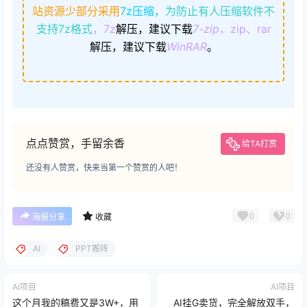
站资源少部分采用
7z压缩，
为防止有人压缩软件不
支持7z格式
，7z
解压，建议下载
7-zip
，zip、rar
解压，建议下载
WinRAR
。
点点赞赏，手留余香
给TA打赏
还没有人赞赏，快来当第一个赞赏的人吧！
0
0
海报分享
收藏
AI
PPT搬砖
AI项目
AI项目
这个月我的稿费又是3W+，用
AI挂G卖货，完全解放双手，