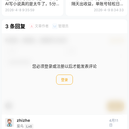
AI写小说真的是太牛了，5分钟
隔天出收益，单账号轻松日入
就能120W字
500+，0成本出单变现
2026-4-8 9:35:59
2026-4-9 8:34:33
3 条回复
文章作者
管理员
A
M
欢迎您，新朋友，感谢参与互动！
确认修改
您必须登录或注册以后才能发表评论
登录
提交
zhizhe
4月11
日
菜鸟
Lv0