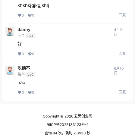
khkhkjgjkgjkhlj
回复
0
0
danny
4月21
日
业余
Lv1
好
回复
0
0
吃糖不
6月10
日
菜鸟
Lv0
hao
回复
0
0
Copyright © 2026
五黑创业网
豫ICP备2025133123号-1
查询 84 次，耗时 2.0930 秒