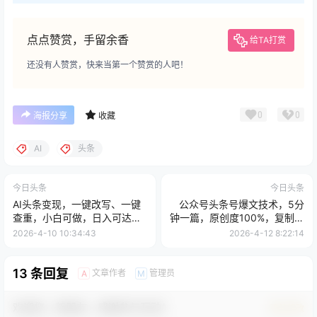
点点赞赏，手留余香
给TA打赏
还没有人赞赏，快来当第一个赞赏的人吧！
0
0
海报分享
收藏
AI
头条
今日头条
今日头条
AI头条变现，一键改写、一键
公众号头条号爆文技术，5分
查重，小白可做，日入可达
钟一篇，原创度100%，复制粘
1000+
贴，日入1k+，最新技术
2026-4-10 10:34:43
2026-4-12 8:22:14
13 条回复
文章作者
管理员
A
M
欢迎您，新朋友，感谢参与互动！
确认修改