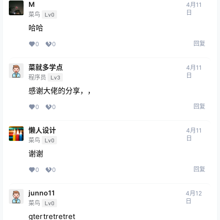
M
4月11
日
菜鸟
Lv0
哈哈
回复
0
0
菜就多学点
4月11
日
程序员
Lv3
感谢大佬的分享，，
回复
0
0
懒人设计
4月11
日
菜鸟
Lv0
谢谢
回复
0
0
junno11
4月12
日
菜鸟
Lv0
gtertretretret