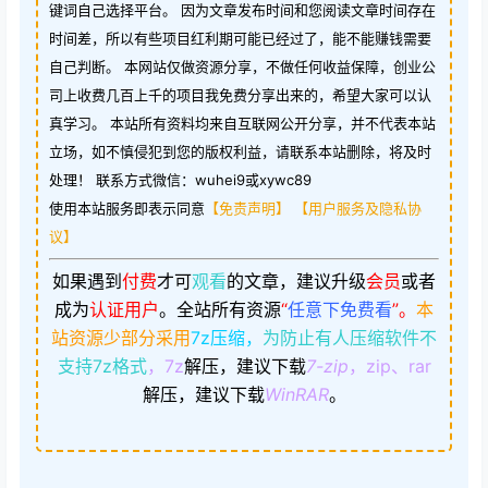
键词自己选择平台。 因为文章发布时间和您阅读文章时间存在
时间差，所以有些项目红利期可能已经过了，能不能赚钱需要
自己判断。 本网站仅做资源分享，不做任何收益保障，创业公
司上收费几百上千的项目我免费分享出来的，希望大家可以认
真学习。 本站所有资料均来自互联网公开分享，并不代表本站
立场，如不慎侵犯到您的版权利益，请联系本站删除，将及时
处理！ 联系方式微信：wuhei9或xywc89
使用本站服务即表示同意
【免责声明】
【用户服务及隐私协
议】
如果遇到
付费
才可
观看
的文章，建议升级
会员
或者
成为
认证用户
。
全站所有资源
“
任意下免费看
”。
本
站资源少部分采用
7z压缩，
为防止有人压缩软件不
支持7z格式
，7z
解压，建议下载
7-zip
，zip、rar
解压，建议下载
WinRAR
。